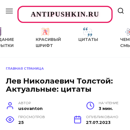
Перейти
к
ANTIPUSHKIN.RU
содержанию
ДАНИЕ
КРАСИВЫЙ
ЦИТАТЫ
ЧЕМ
РЫТКИ
ШРИФТ
СМ
ГЛАВНАЯ СТРАНИЦА
Лев Николаевич Толстой:
Актуальные: цитаты
АВТОР
НА ЧТЕНИЕ
usovanton
3 мин.
ПРОСМОТРОВ
ОПУБЛИКОВАНО
25
27.07.2023