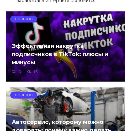
заработок в интернете становится
ПОЛЕЗНО
Эффективная накрутка
подписчиков в TikTok: плюсы и
минусы
0
13
ПОЛЕЗНО
Автосервис, которому можно
доверять: почему важно делать