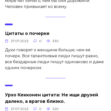
мире нет ничего, чем бы они дорожили.
Человек привыкает ко всему.
Цитаты о почерке
27.07.2023
0
330
Духи говорят о женщине больше, чем её
почерк. Все талантливые люди пишут разно,
все бездарные люди пишут одинаково и даже
одним почерком.
Урхо Кекконен цитата: Не ищи друзей
далеко, а врагов близко.
27.07.2023
0
320