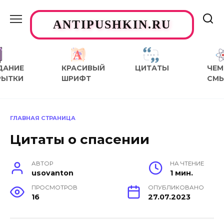
Перейти
к
ANTIPUSHKIN.RU
содержанию
ДАНИЕ
КРАСИВЫЙ
ЦИТАТЫ
ЧЕМ
РЫТКИ
ШРИФТ
СМ
ГЛАВНАЯ СТРАНИЦА
Цитаты о спасении
АВТОР
НА ЧТЕНИЕ
usovanton
1 мин.
ПРОСМОТРОВ
ОПУБЛИКОВАНО
16
27.07.2023