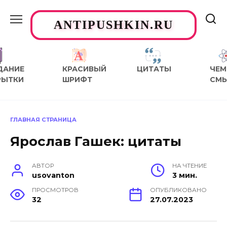
Перейти
к
ANTIPUSHKIN.RU
содержанию
ДАНИЕ
КРАСИВЫЙ
ЦИТАТЫ
ЧЕМ
РЫТКИ
ШРИФТ
СМ
ГЛАВНАЯ СТРАНИЦА
Ярослав Гашек: цитаты
АВТОР
НА ЧТЕНИЕ
usovanton
3 мин.
ПРОСМОТРОВ
ОПУБЛИКОВАНО
32
27.07.2023