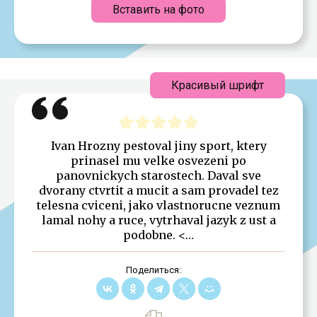
Вставить на фото
Красивый шрифт
Ivan Hrozny pestoval jiny sport, ktery
prinasel mu velke osvezeni po
panovnickych starostech. Daval sve
dvorany ctvrtit a mucit a sam provadel tez
telesna cviceni, jako vlastnorucne veznum
lamal nohy a ruce, vytrhaval jazyk z ust a
podobne. <…
Поделиться: