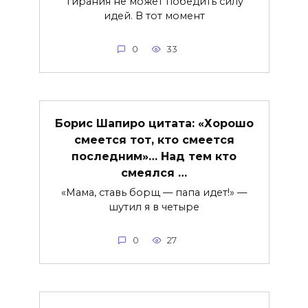
Тирания не может победить силу
идей. В тот момент
0
33
Борис Шапиро цитата: «Хорошо
смеется тот, кто смеется
последним»… Над тем кто
смеялся …
«Мама, ставь борщ — папа идет!» —
шутил я в четыре
0
27