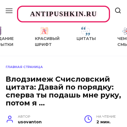
Перейти
к
ANTIPUSHKIN.RU
содержанию
ДАНИЕ
КРАСИВЫЙ
ЦИТАТЫ
ЧЕМ
РЫТКИ
ШРИФТ
СМ
ГЛАВНАЯ СТРАНИЦА
Влодзимеж Счисловский
цитата: Давай по порядку:
сперва ты подашь мне руку,
потом я …
АВТОР
НА ЧТЕНИЕ
usovanton
2 мин.