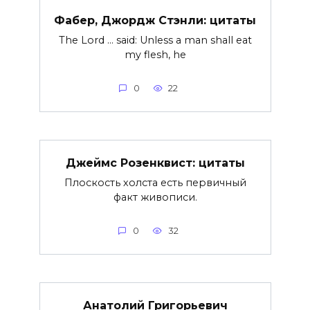
Фабер, Джордж Стэнли: цитаты
The Lord … said: Unless a man shall eat
my flesh, he
0
22
Джеймс Розенквист: цитаты
Плоскость холста есть первичный
факт живописи.
0
32
Анатолий Григорьевич