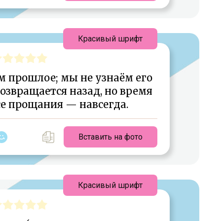
Красивый шрифт
 прошлое; мы не узнаём его
озвращается назад, но время
се прощания — навсегда.
Вставить на фото
Красивый шрифт