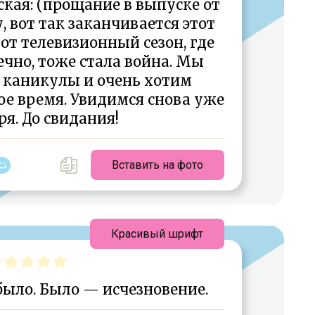
ая: (прощание в выпуске от
у, вот так заканчивается этот
от телевизионный сезон, где
ечно, тоже стала война. Мы
 каникулы и очень хотим
ое время. Увидимся снова уже
ря. До свидания!
Вставить на фото
Красивый шрифт
было. Было — исчезновение.