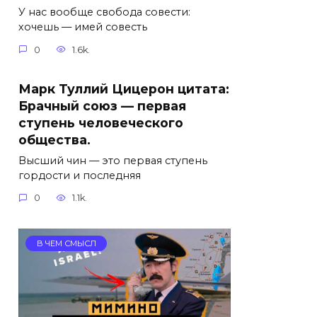
У нас вообще свобода совести:
хочешь — имей совесть
0
1.6k.
Марк Туллий Цицерон цитата:
Брачный союз — первая
ступень человеческого
общества.
Высший чин — это первая ступень
гордости и последняя
0
1.1k.
В ЧЕМ СМЫСЛ