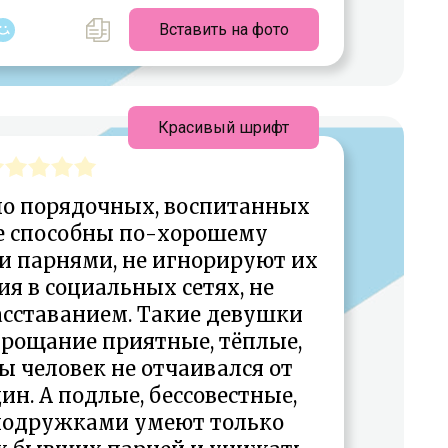
Вставить на фото
Красивый шрифт
ло порядочных, воспитанных
е способны по-хорошему
ми парнями, не игнорируют их
я в социальных сетях, не
асставанием. Такие девушки
прощание приятные, тёплые,
ы человек не отчаивался от
дин. А подлые, бессовестные,
 подружками умеют только