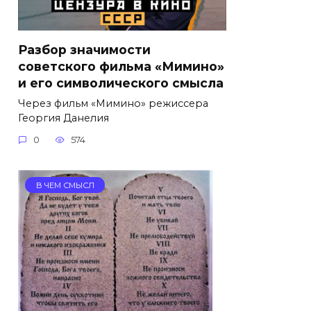
Разбор значимости
советского фильма «Мимино»
и его символического смысла
Через фильм «Мимино» режиссера
Георгия Данелия
0
574
В ЧЕМ СМЫСЛ