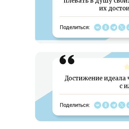
плевать в душу сво
их достои
Поделиться:
Достижение идеала 
с 
Поделиться: