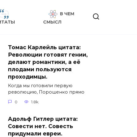
В ЧЕМ
ИТАТЫ
СМЫСЛ
Томас Карлейль цитата:
Революции готовят гении,
делают романтики, а её
плодами пользуются
проходимцы.
Когда мы готовили первую
революцию, Порошенко прямо
0
1.8k.
Адольф Гитлер цитата:
Совести нет. Совесть
придумали евреи.