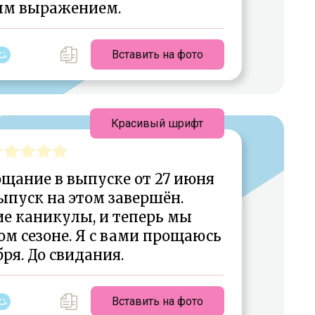
м выражением.
Вставить на фото
Красивый шрифт
щание в выпуске от 27 июня
ыпуск на этом завершён.
е каникулы, и теперь мы
ом сезоне. Я с вами прощаюсь
бря. До свидания.
Вставить на фото