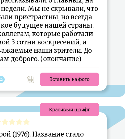
ассказывали о главных, на
 недели. Мы не скрывали, что
ыли пристрастны, но всегда
икое будущее нашей страны.
коллегам, которые работали
ой 3 сотни воскресений, и
уважаемые наши зрители. До
вам доброго. (окончание)
Вставить на фото
Красивый шрифт
й (1976). Название стало