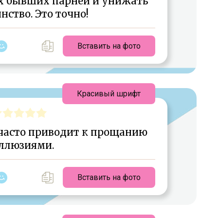
их бывших парней и унижать
нство. Это точно!
Вставить на фото
Красивый шрифт
часто приводит к прощанию
иллюзиями.
Вставить на фото