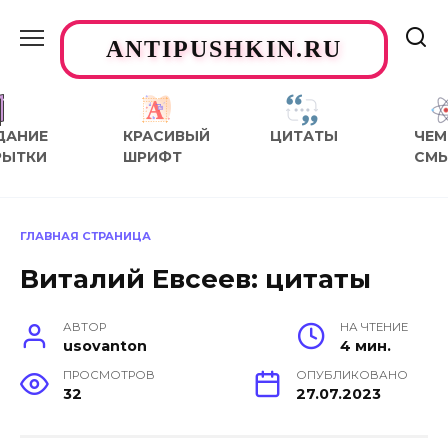
Перейти
к
ANTIPUSHKIN.RU
содержанию
ДАНИЕ
КРАСИВЫЙ
ЦИТАТЫ
ЧЕМ
РЫТКИ
ШРИФТ
СМ
ГЛАВНАЯ СТРАНИЦА
Виталий Евсеев: цитаты
АВТОР
НА ЧТЕНИЕ
usovanton
4 мин.
ПРОСМОТРОВ
ОПУБЛИКОВАНО
32
27.07.2023