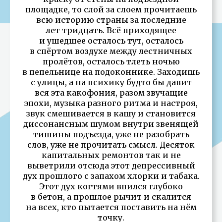
площадке, то слой за слоем прочитаешь
всю историю страны за последние
лет тридцать. Всё приходящее
и ушедшее осталось тут, осталось
в спёртом воздухе между лестничных
пролётов, осталось тлеть ночью
в пепельнице на подоконнике. Заходишь
с улицы, а на психику будто бы давит
вся эта какофония, разом звучащие
эпохи, музыка разного ритма и настроя,
звук смешивается в кашу и становится
диссонансным шумом внутри звенящей
тишины подъезда, уже не разобрать
слов, уже не прочитать смысл. Десяток
капитальных ремонтов так и не
выветрили отсюда этот депрессивный
дух прошлого с запахом хлорки и табака.
Этот дух когтями впился глубоко
в бетон, а прошлое рычит и скалится
на всех, кто пытается поставить на нём
точку.