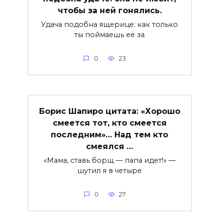
чтобы за ней гонялись.
Удача подобна ящерице: как только
ты поймаешь её за
0
23
Борис Шапиро цитата: «Хорошо
смеется тот, кто смеется
последним»… Над тем кто
смеялся …
«Мама, ставь борщ — папа идет!» —
шутил я в четыре
0
27