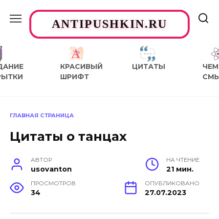
Перейти
к
ANTIPUSHKIN.RU
содержанию
ДАНИЕ
КРАСИВЫЙ
ЦИТАТЫ
ЧЕМ
РЫТКИ
ШРИФТ
СМ
ГЛАВНАЯ СТРАНИЦА
Цитаты о танцах
АВТОР
НА ЧТЕНИЕ
usovanton
21 мин.
ПРОСМОТРОВ
ОПУБЛИКОВАНО
34
27.07.2023