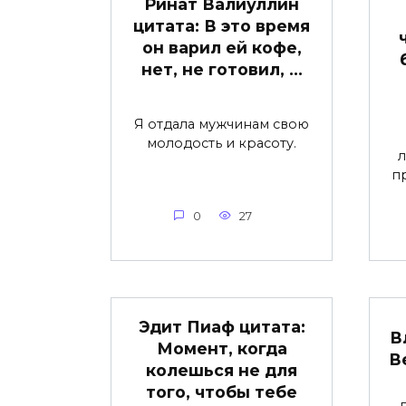
Ринат Валиуллин
цитата: В это время
он варил ей кофе,
нет, не готовил, …
Я отдала мужчинам свою
молодость и красоту.
л
п
0
27
Эдит Пиаф цитата:
В
Момент, когда
В
колешься не для
того, чтобы тебе