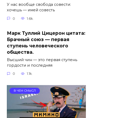
У нас вообще свобода совести:
хочешь — имей совесть
0
1.6k.
Марк Туллий Цицерон цитата:
Брачный союз — первая
ступень человеческого
общества.
Высший чин — это первая ступень
гордости и последняя
0
1.1k.
В ЧЕМ СМЫСЛ