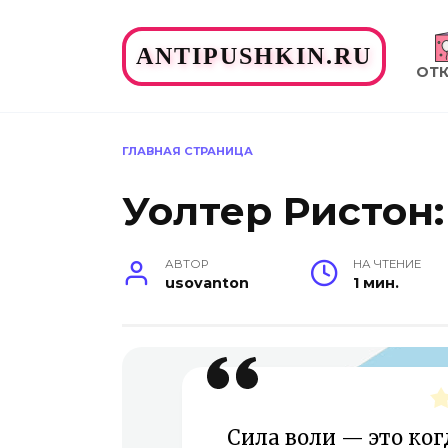
Перейти
к
ANTIPUSHKIN.RU
содержанию
ОТ
ГЛАВНАЯ СТРАНИЦА
Уолтер Ристон
АВТОР
НА ЧТЕНИЕ
usovanton
1 мин.
Сила воли — это когд