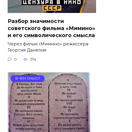
Разбор значимости
советского фильма «Мимино»
и его символического смысла
Через фильм «Мимино» режиссера
Георгия Данелия
0
574
В ЧЕМ СМЫСЛ