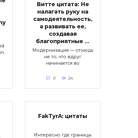
ne
Витте цитата: Не
налагать руку на
самодеятельность,
ny
а развивать ее,
создавая
благоприятные …
nd
Модернизация — отнюдь
in.
не то, что вдруг
начинается во
0
24
FakTyrA: цитаты
Интересно где границы