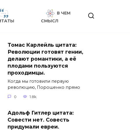
В ЧЕМ
ИТАТЫ
СМЫСЛ
Томас Карлейль цитата:
Революции готовят гении,
делают романтики, а её
плодами пользуются
проходимцы.
Когда мы готовили первую
революцию, Порошенко прямо
0
1.8k.
Адольф Гитлер цитата:
Совести нет. Совесть
придумали евреи.