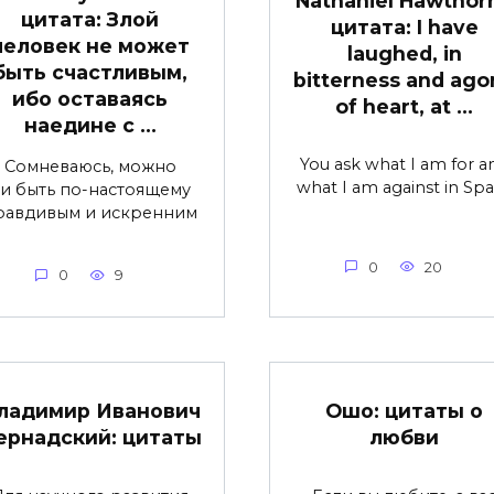
Nathaniel Hawthor
цитата: Злой
цитата: I have
человек не может
laughed, in
быть счастливым,
bitterness and ago
ибо оставаясь
of heart, at …
наедине с …
You ask what I am for a
Сомневаюсь, можно
what I am against in Spa
и быть по-настоящему
равдивым и искренним
0
20
0
9
ладимир Иванович
Ошо: цитаты о
ернадский: цитаты
любви