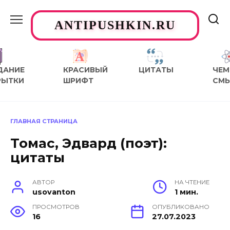
Перейти
к
ANTIPUSHKIN.RU
содержанию
ДАНИЕ
КРАСИВЫЙ
ЦИТАТЫ
ЧЕМ
РЫТКИ
ШРИФТ
СМ
ГЛАВНАЯ СТРАНИЦА
Томас, Эдвард (поэт):
цитаты
АВТОР
НА ЧТЕНИЕ
usovanton
1 мин.
ПРОСМОТРОВ
ОПУБЛИКОВАНО
16
27.07.2023