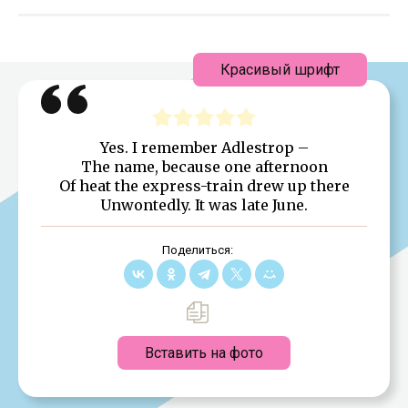
Красивый шрифт
Yes. I remember Adlestrop –
The name, because one afternoon
Of heat the express-train drew up there
Unwontedly. It was late June.
Поделиться:
Вставить на фото