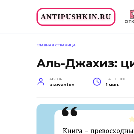
Перейти
к
ANTIPUSHKIN.RU
содержанию
ОТ
ГЛАВНАЯ СТРАНИЦА
Аль-Джахиз: ц
АВТОР
НА ЧТЕНИЕ
usovanton
1 мин.
Книга – превосходны