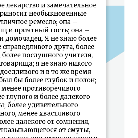
ое лекарство и замечательное
 приносит необыкновенные
тличное ремесло; она –
щ и приятный гость; она –
 домочадец. Я не знаю более
е справедливого друга, более
 более послушного учителя,
товарища; я не знаю никого
доедливого и в то же время
был бы более глубок и полон;
о менее противоречивого
е глупого и более далекого
ы; более удивительного
ного, менее хвастливого
олее далекого от сомнения,
отказывающегося от смуты,