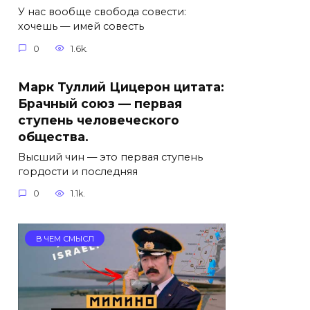
У нас вообще свобода совести:
хочешь — имей совесть
0
1.6k.
Марк Туллий Цицерон цитата:
Брачный союз — первая
ступень человеческого
общества.
Высший чин — это первая ступень
гордости и последняя
0
1.1k.
В ЧЕМ СМЫСЛ