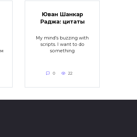
Юван Шанкар
Раджа: цитаты
My mind’s buzzing with
scripts. I want to do
ам
something
0
22