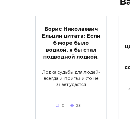
В
Борис Николаевич
Ельцин цитата: Если
б море было
ц
водкой, я бы стал
подводной лодкой.
с
Лодка судьбы для людей-
всегда интрига,никто не
знает,удастся
к
0
23