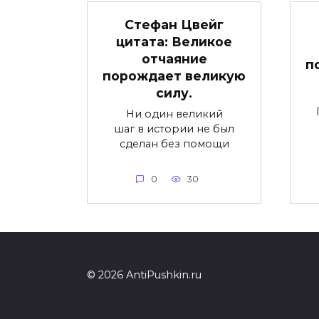
Стефан Цвейг
цитата: Великое
отчаяние
п
порождает великую
силу.
Ни один великий
шаг в истории не был
сделан без помощи
0
30
© 2026 AntiPushkin.ru