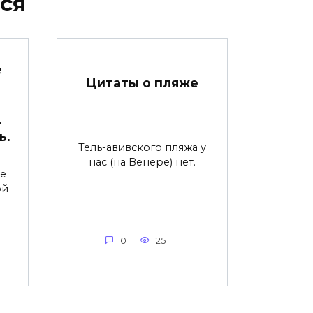
ся
е
Цитаты о пляже
.
ь.
Тель-авивского пляжа у
нас (на Венере) нет.
не
ой
0
25