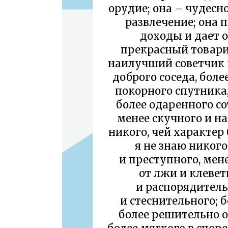
орудие; она – чудесн
развлечение; она
доходы и дает о
прекрасный товари
наилучший советчик и
доброго соседа, боле
покорного спутника,
более одаренного со
менее скучного и на
никого, чей характер 
я не знаю никог
и преступного, мене
от лжи и клевет
и распорядитель
и стеснительного; б
более решительно 