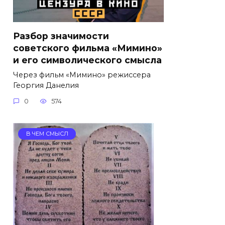
Разбор значимости
советского фильма «Мимино»
и его символического смысла
Через фильм «Мимино» режиссера
Георгия Данелия
0
574
В ЧЕМ СМЫСЛ