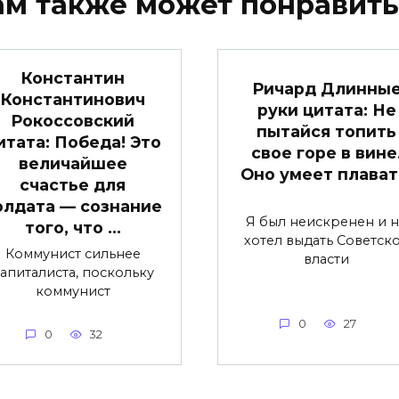
ам также может понравить
Константин
Ричард Длинны
Константинович
руки цитата: Не
Рокоссовский
пытайся топить
итата: Победа! Это
свое горе в вине
величайшее
Оно умеет плават
счастье для
олдата — сознание
Я был неискренен и 
того, что …
хотел выдать Советск
Коммунист сильнее
власти
апиталиста, поскольку
коммунист
0
27
0
32