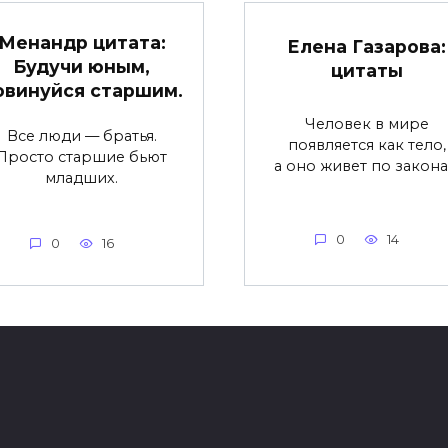
Менандр цитата:
Елена Газарова:
Будучи юным,
цитаты
овинуйся старшим.
Человек в мире
Все люди — братья.
появляется как тело,
Просто старшие бьют
а оно живет по закон
младших.
0
14
0
16