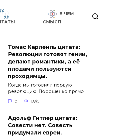
В ЧЕМ
ИТАТЫ
СМЫСЛ
Томас Карлейль цитата:
Революции готовят гении,
делают романтики, а её
плодами пользуются
проходимцы.
Когда мы готовили первую
революцию, Порошенко прямо
0
1.8k.
Адольф Гитлер цитата:
Совести нет. Совесть
придумали евреи.