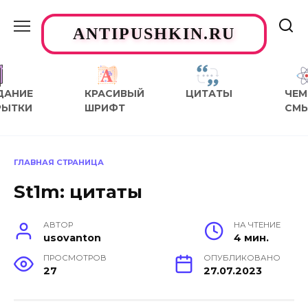
Перейти
к
ANTIPUSHKIN.RU
содержанию
ДАНИЕ
КРАСИВЫЙ
ЦИТАТЫ
ЧЕМ
РЫТКИ
ШРИФТ
СМ
ГЛАВНАЯ СТРАНИЦА
St1m: цитаты
АВТОР
НА ЧТЕНИЕ
usovanton
4 мин.
ПРОСМОТРОВ
ОПУБЛИКОВАНО
27
27.07.2023