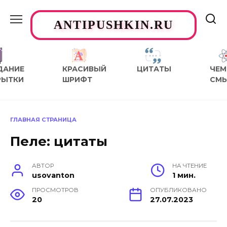
Перейти
к
ANTIPUSHKIN.RU
содержанию
ДАНИЕ
КРАСИВЫЙ
ЦИТАТЫ
ЧЕМ
РЫТКИ
ШРИФТ
СМ
ГЛАВНАЯ СТРАНИЦА
Пеле: цитаты
АВТОР
НА ЧТЕНИЕ
usovanton
1 мин.
ПРОСМОТРОВ
ОПУБЛИКОВАНО
20
27.07.2023