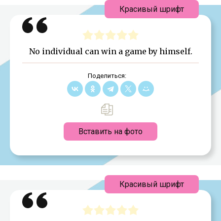
Красивый шрифт
No individual can win a game by himself.
Поделиться:
Вставить на фото
Красивый шрифт