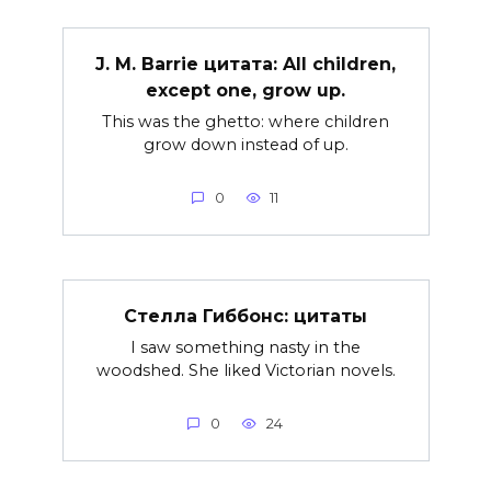
J. M. Barrie цитата: All children,
except one, grow up.
This was the ghetto: where children
grow down instead of up.
0
11
Стелла Гиббонс: цитаты
I saw something nasty in the
woodshed. She liked Victorian novels.
0
24