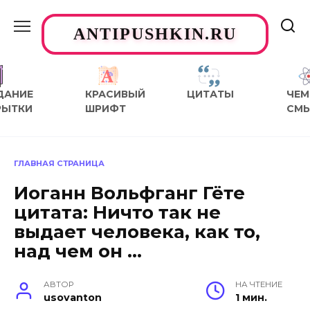
Перейти
к
ANTIPUSHKIN.RU
содержанию
ДАНИЕ
КРАСИВЫЙ
ЦИТАТЫ
ЧЕМ
РЫТКИ
ШРИФТ
СМ
ГЛАВНАЯ СТРАНИЦА
Иоганн Вольфганг Гёте
цитата: Ничто так не
выдает человека, как то,
над чем он …
АВТОР
НА ЧТЕНИЕ
usovanton
1 мин.