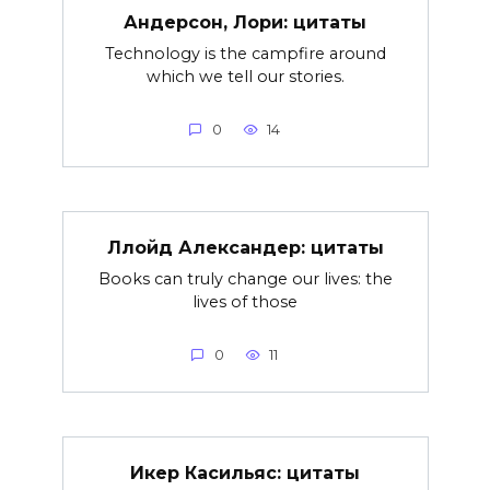
Андерсон, Лори: цитаты
Technology is the campfire around
which we tell our stories.
0
14
Ллойд Александер: цитаты
Books can truly change our lives: the
lives of those
0
11
Икер Касильяс: цитаты