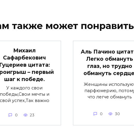
ам также может понравить
Михаил
Аль Пачино цитат
Сафарбекович
Легко обмануть
Гуцериев цитата:
глаз, но трудно
роигрыш – первый
обмануть сердце
шаг к победе.
Женщины использую
У каждого свои
парфюмерию, потом
победы,Свои мечты и
что легче обмануть
свой успех,Так важно
0
30
0
23