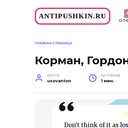
Перейти
к
ANTIPUSHKIN.RU
содержанию
ОТ
ГЛАВНАЯ СТРАНИЦА
Корман, Гордон
АВТОР
НА ЧТЕНИЕ
usovanton
1 мин.
Don't think of it as lo