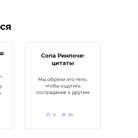
ся
а:
Сопа Ринпоче:
цитаты
.
Мы обрели это тело,
чтобы ощутить
т
сострадание к другим
у
0
24