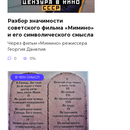
Разбор значимости
советского фильма «Мимино»
и его символического смысла
Через фильм «Мимино» режиссера
Георгия Данелия
0
574
В ЧЕМ СМЫСЛ