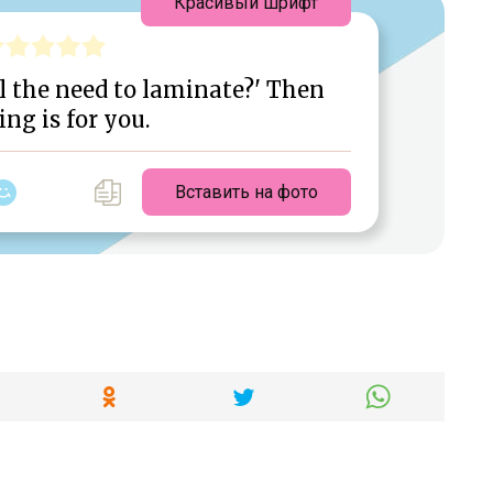
Красивый шрифт
el the need to laminate?' Then
ing is for you.
Вставить на фото