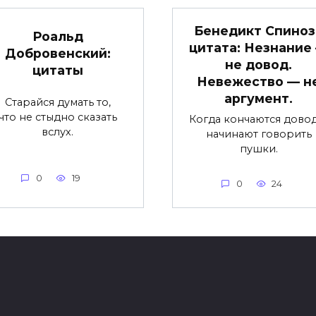
Бенедикт Спиноз
Роальд
цитата: Незнание
Добровенский:
не довод.
цитаты
Невежество — н
аргумент.
Старайся думать то,
что не стыдно сказать
Когда кончаются довод
вслух.
начинают говорить
пушки.
0
19
0
24