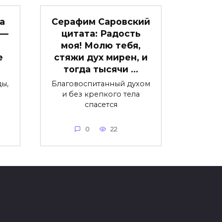
а
Серафим Саровский
 —
цитата: Радость
моя! Молю тебя,
е
стяжи дух мирен, и
тогда тысячи …
ы,
Благовоспитанный духом
и без крепкого тела
спасется
0
22