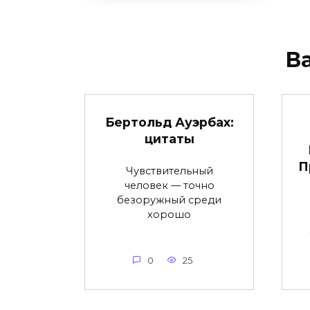
В
Бертольд Ауэрбах:
цитаты
П
Чувствительный
человек — точно
безоружный среди
хорошо
0
25