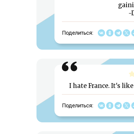
gaini
-
Поделиться:
I hate France. It's li
Поделиться: