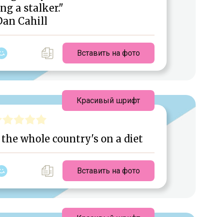
ng a stalker."
Dan Cahill
Вставить на фото
Красивый шрифт
ke the whole country's on a diet
Вставить на фото