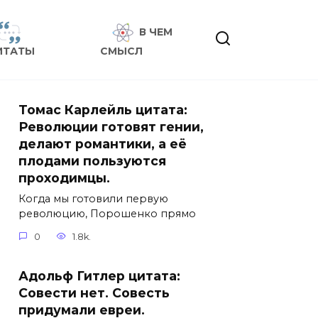
В ЧЕМ
ИТАТЫ
СМЫСЛ
Томас Карлейль цитата:
Революции готовят гении,
делают романтики, а её
плодами пользуются
проходимцы.
Когда мы готовили первую
революцию, Порошенко прямо
0
1.8k.
Адольф Гитлер цитата:
Совести нет. Совесть
придумали евреи.