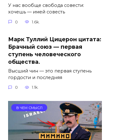
У нас вообще свобода совести:
хочешь — имей совесть
0
1.6k.
Марк Туллий Цицерон цитата:
Брачный союз — первая
ступень человеческого
общества.
Высший чин — это первая ступень
гордости и последняя
0
1.1k.
В ЧЕМ СМЫСЛ