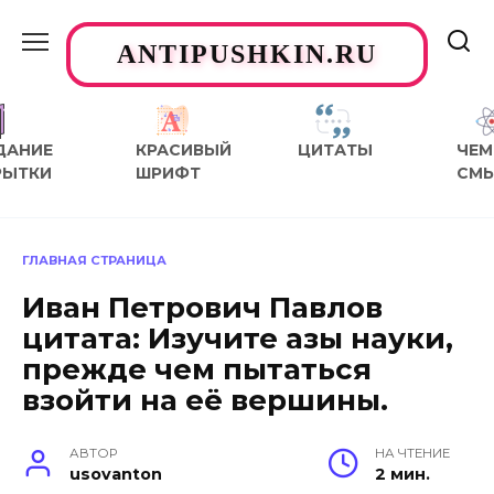
Перейти
к
ANTIPUSHKIN.RU
содержанию
ДАНИЕ
КРАСИВЫЙ
ЦИТАТЫ
ЧЕМ
РЫТКИ
ШРИФТ
СМ
ГЛАВНАЯ СТРАНИЦА
Иван Петрович Павлов
цитата: Изучите азы науки,
прежде чем пытаться
взойти на её вершины.
АВТОР
НА ЧТЕНИЕ
usovanton
2 мин.