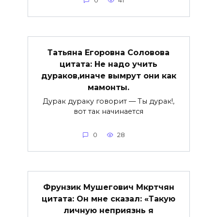
0
41
Татьяна Егоровна Соловова
цитата: Не надо учить
дураков,иначе вымрут они как
мамонты.
Дурак дураку говорит — Ты дурак!,
вот так начинается
0
28
Фрунзик Мушегович Мкртчян
цитата: Он мне сказал: «Такую
личную неприязнь я