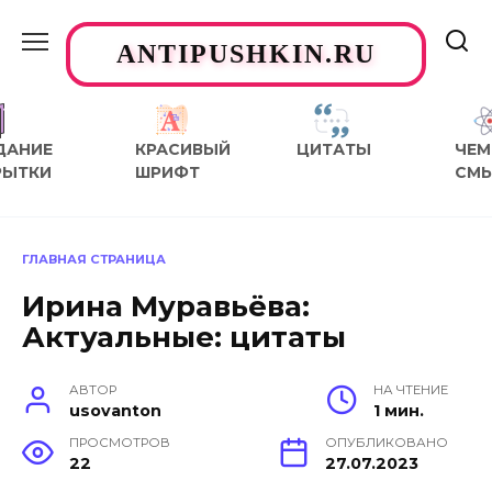
Перейти
к
ANTIPUSHKIN.RU
содержанию
ДАНИЕ
КРАСИВЫЙ
ЦИТАТЫ
ЧЕМ
РЫТКИ
ШРИФТ
СМ
ГЛАВНАЯ СТРАНИЦА
Ирина Муравьёва:
Актуальные: цитаты
АВТОР
НА ЧТЕНИЕ
usovanton
1 мин.
ПРОСМОТРОВ
ОПУБЛИКОВАНО
22
27.07.2023