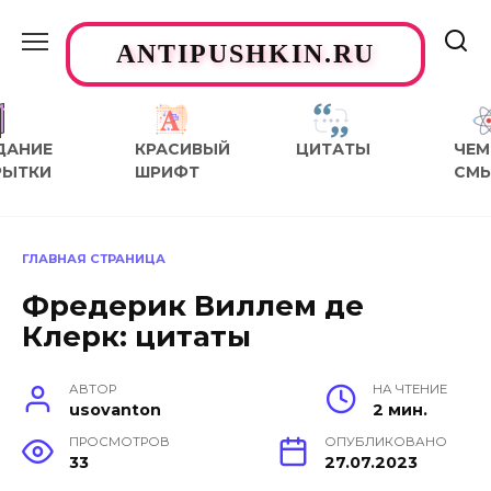
Перейти
к
ANTIPUSHKIN.RU
содержанию
ДАНИЕ
КРАСИВЫЙ
ЦИТАТЫ
ЧЕМ
РЫТКИ
ШРИФТ
СМ
ГЛАВНАЯ СТРАНИЦА
Фредерик Виллем де
Клерк: цитаты
АВТОР
НА ЧТЕНИЕ
usovanton
2 мин.
ПРОСМОТРОВ
ОПУБЛИКОВАНО
33
27.07.2023