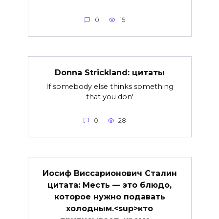
0
15
Donna Strickland: цитаты
If somebody else thinks something
that you don'
0
28
Иосиф Виссарионович Сталин
цитата: Месть — это блюдо,
которое нужно подавать
холодным.<sup>кто