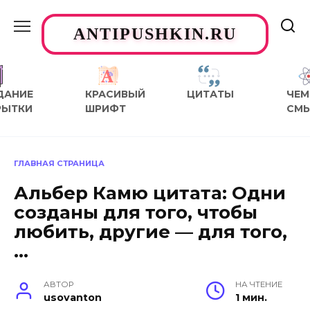
Перейти
к
ANTIPUSHKIN.RU
содержанию
ДАНИЕ
КРАСИВЫЙ
ЦИТАТЫ
ЧЕМ
РЫТКИ
ШРИФТ
СМ
ГЛАВНАЯ СТРАНИЦА
Альбер Камю цитата: Одни
созданы для того, чтобы
любить, другие — для того,
…
АВТОР
НА ЧТЕНИЕ
usovanton
1 мин.