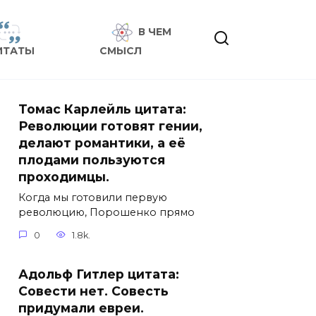
В ЧЕМ
ИТАТЫ
СМЫСЛ
Томас Карлейль цитата:
Революции готовят гении,
делают романтики, а её
плодами пользуются
проходимцы.
Когда мы готовили первую
революцию, Порошенко прямо
0
1.8k.
Адольф Гитлер цитата:
Совести нет. Совесть
придумали евреи.