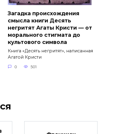
Загадка происхождения
смысла книги Десять
негритят Агаты Кристи — от
морального стигмата до
культового символа
Книга «Десять негритят», написанная
Агатой Кристи
0
501
ся
в