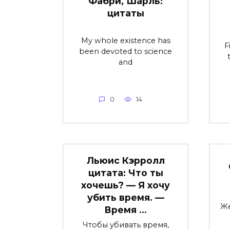
Фабри, Шарль:
цитаты
My whole existence has
F
been devoted to science
and
0
14
Льюис Кэрролл
цитата: Что ты
хочешь? — Я хочу
убить время. —
Же
Время …
Чтобы убивать время,