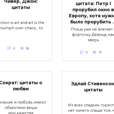
Чивер, Джон:
цитата: Петр I
цитаты
прорубил окно в
Европу, хотя нуж
было прорубить 
iction is art and art is the
triumph over chaos… to
Птица уже не влетает 
форточку.Девица, ка
зверь
0
18
0
31
Сократ: цитаты о
Эдлай Стивенсон
любви
цитаты
лание и любовь имеют
Из всех сладких горес
объектами вещи
нет ничего слаще той, 
или качества