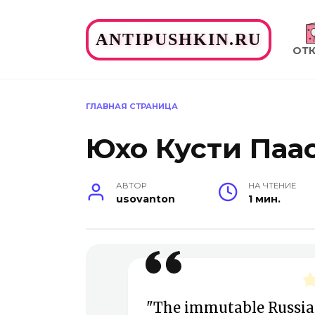
Перейти
к
ANTIPUSHKIN.RU
содержанию
ОТ
ГЛАВНАЯ СТРАНИЦА
Юхо Кусти Паа
АВТОР
НА ЧТЕНИЕ
usovanton
1 мин.
"The immutable Russian