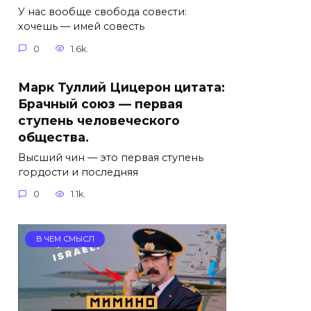
У нас вообще свобода совести:
хочешь — имей совесть
0
1.6k.
Марк Туллий Цицерон цитата:
Брачный союз — первая
ступень человеческого
общества.
Высший чин — это первая ступень
гордости и последняя
0
1.1k.
В ЧЕМ СМЫСЛ