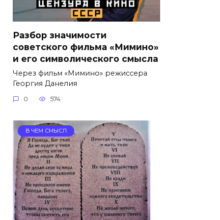
Разбор значимости
советского фильма «Мимино»
и его символического смысла
Через фильм «Мимино» режиссера
Георгия Данелия
0
574
В ЧЕМ СМЫСЛ