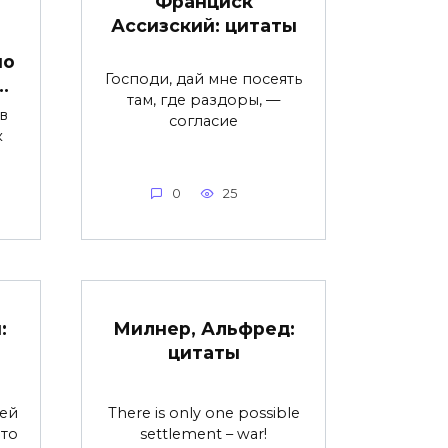
Франциск
Ассизский: цитаты
но
Господи, дай мне посеять
…
там, где раздоры, —
в
согласие
к
0
25
:
Милнер, Альфред:
цитаты
тей
There is only one possible
что
settlement – war!