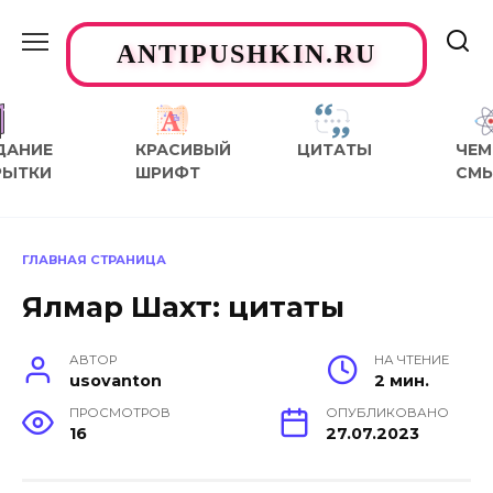
Перейти
к
ANTIPUSHKIN.RU
содержанию
ДАНИЕ
КРАСИВЫЙ
ЦИТАТЫ
ЧЕМ
РЫТКИ
ШРИФТ
СМ
ГЛАВНАЯ СТРАНИЦА
Ялмар Шахт: цитаты
АВТОР
НА ЧТЕНИЕ
usovanton
2 мин.
ПРОСМОТРОВ
ОПУБЛИКОВАНО
16
27.07.2023