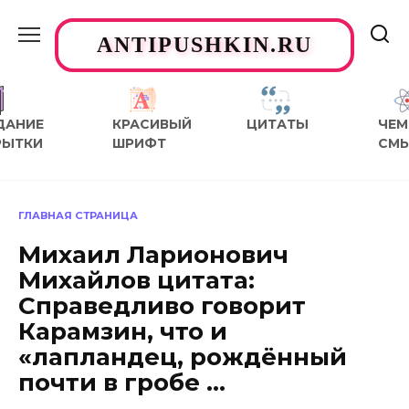
Перейти
к
ANTIPUSHKIN.RU
содержанию
ДАНИЕ
КРАСИВЫЙ
ЦИТАТЫ
ЧЕМ
РЫТКИ
ШРИФТ
СМ
ГЛАВНАЯ СТРАНИЦА
Михаил Ларионович
Михайлов цитата:
Справедливо говорит
Карамзин, что и
«лапландец, рождённый
почти в гробе …