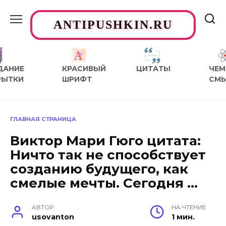
Перейти
к
ANTIPUSHKIN.RU
содержанию
ДАНИЕ
КРАСИВЫЙ
ЦИТАТЫ
ЧЕМ
РЫТКИ
ШРИФТ
СМ
ГЛАВНАЯ СТРАНИЦА
Виктор Мари Гюго цитата:
Ничто так не способствует
созданию будущего, как
смелые мечты. Сегодня …
АВТОР
НА ЧТЕНИЕ
usovanton
1 мин.