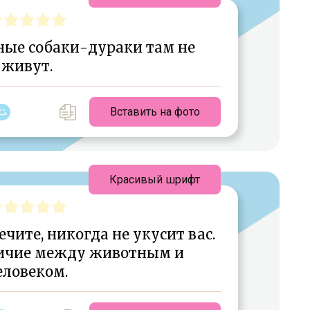
мные собаки-дураки там не
живут.
Вставить на фото
Красивый шрифт
ечите, никогда не укусит вас.
личие между животным и
еловеком.