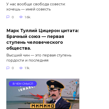
У нас вообще свобода совести:
хочешь — имей совесть
0
1.6k.
Марк Туллий Цицерон цитата:
Брачный союз — первая
ступень человеческого
общества.
Высший чин — это первая ступень
гордости и последняя
0
1.1k.
В ЧЕМ СМЫСЛ