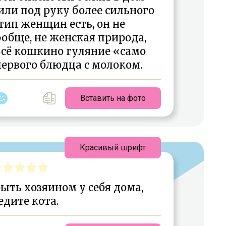
или под руку более сильного
тип женщин есть, он не
вообще, не женская природа,
 Всё кошкино гуляние «само
первого блюдца с молоком.
Вставить на фото
Красивый шрифт
ыть хозяином у себя дома,
едите кота.