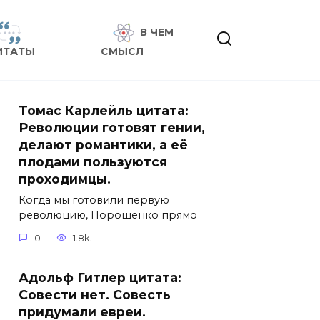
В ЧЕМ
ИТАТЫ
СМЫСЛ
Томас Карлейль цитата:
Революции готовят гении,
делают романтики, а её
плодами пользуются
проходимцы.
Когда мы готовили первую
революцию, Порошенко прямо
0
1.8k.
Адольф Гитлер цитата:
Совести нет. Совесть
придумали евреи.