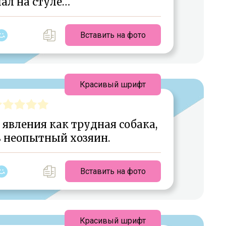
ал на стуле…
Вставить на фото
Красивый шрифт
 явления как трудная собака,
 неопытный хозяин.
Вставить на фото
Красивый шрифт