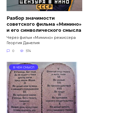
Разбор значимости
советского фильма «Мимино»
и его символического смысла
Через фильм «Мимино» режиссера
Георгия Данелия
0
574
В ЧЕМ СМЫСЛ