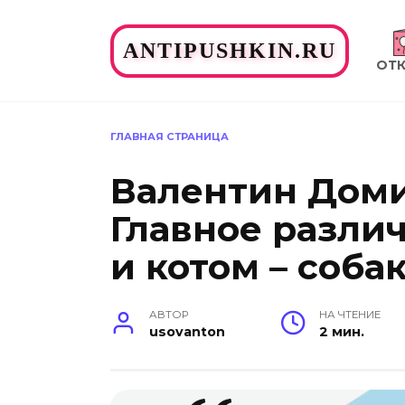
Перейти
к
ANTIPUSHKIN.RU
содержанию
ОТ
ГЛАВНАЯ СТРАНИЦА
Валентин Доми
Главное разли
и котом – собак
АВТОР
НА ЧТЕНИЕ
usovanton
2 мин.