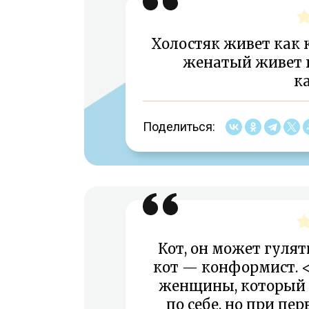
Холостяк живет как к
женатый живет к
к
Поделиться:
Кот, он может гулять
кот — конформист. <
женщины, который д
по себе, но при пе