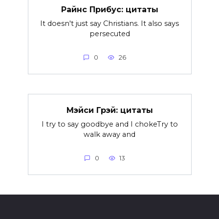
Райнс Прибус: цитаты
It doesn't just say Christians. It also says
persecuted
0
26
Мэйси Грэй: цитаты
I try to say goodbye and I chokeTry to
walk away and
0
13