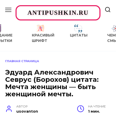
Перейти
к
ANTIPUSHKIN.RU
содержанию
ДАНИЕ
КРАСИВЫЙ
ЦИТАТЫ
ЧЕМ
РЫТКИ
ШРИФТ
СМ
ГЛАВНАЯ СТРАНИЦА
Эдуард Александрович
Севрус (Борохов) цитата:
Мечта женщины — быть
женщиной мечты.
АВТОР
НА ЧТЕНИЕ
usovanton
1 мин.