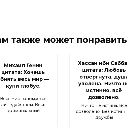
ам также может понравить
Хассан ибн Сабба
Михаил Генин
цитата: Любовь
цитата: Хочешь
отвергнута, душ
бнять весь мир —
уволена. Ничто н
купи глобус.
истинно, всё
дозволено.
Весь мир занимается
лицедейством. Весь
Ничто не истина. Всё
криминальный
дозволено. Без истин
дружбы