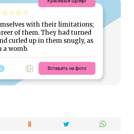
Красивый шрифт
mselves with their limitations;
reer of them. They had turned
and curled up in them snugly, as
n a womb.
Вставить на фото