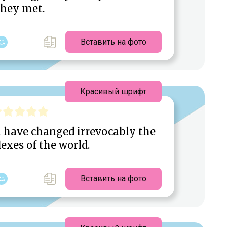
they met.
Вставить на фото
Красивый шрифт
m have changed irrevocably the
exes of the world.
Вставить на фото