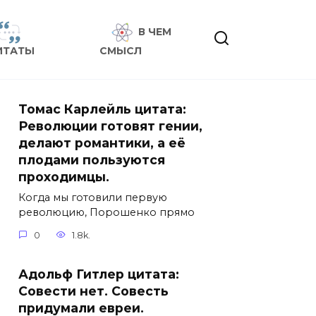
В ЧЕМ
ИТАТЫ
СМЫСЛ
Томас Карлейль цитата:
Революции готовят гении,
делают романтики, а её
плодами пользуются
проходимцы.
Когда мы готовили первую
революцию, Порошенко прямо
0
1.8k.
Адольф Гитлер цитата:
Совести нет. Совесть
придумали евреи.