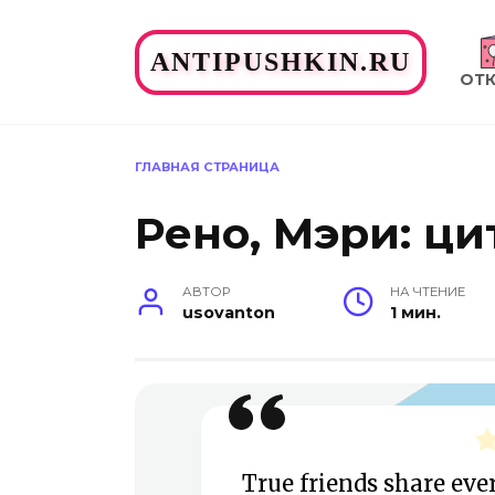
Перейти
к
ANTIPUSHKIN.RU
содержанию
ОТ
ГЛАВНАЯ СТРАНИЦА
Рено, Мэри: ци
АВТОР
НА ЧТЕНИЕ
usovanton
1 мин.
True friends share eve