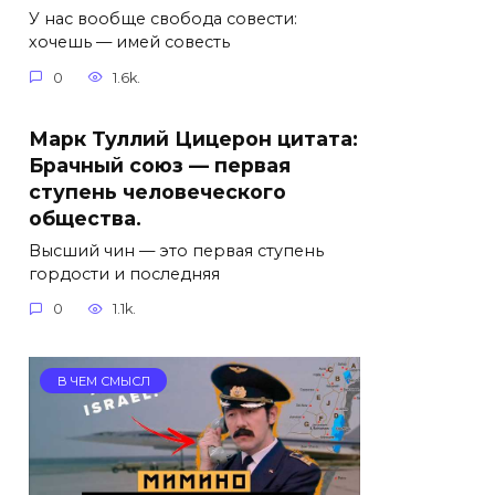
У нас вообще свобода совести:
хочешь — имей совесть
0
1.6k.
Марк Туллий Цицерон цитата:
Брачный союз — первая
ступень человеческого
общества.
Высший чин — это первая ступень
гордости и последняя
0
1.1k.
В ЧЕМ СМЫСЛ