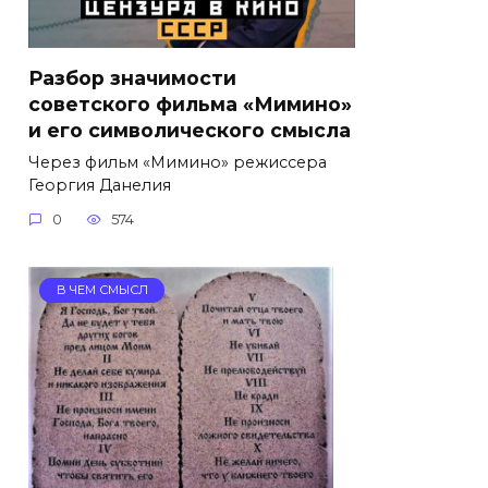
Разбор значимости
советского фильма «Мимино»
и его символического смысла
Через фильм «Мимино» режиссера
Георгия Данелия
0
574
В ЧЕМ СМЫСЛ