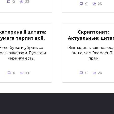
0
23
0
23
катерина II цитата:
Скриптонит:
умага терпит всё.
Актуальные: цита
Надо бумаги убрать со
Выглядишь как полюс, 
ола…закапаем. Бумага и
выше, чем Эверест, Т
чернила есть.
прям
0
18
0
26