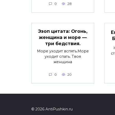
0
28
Эзоп цитата: Огонь,
Е
женщина и море —
Б
три бедствия.
Море уходит вспять.Море
ст
уходит спать. Твоя
женщина
0
20
© 2026 AntiPushkin.ru