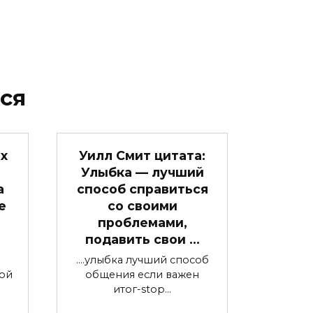
ся
х
Уилл Смит цитата:
Улыбка — лучший
а
способ справиться
е
со своими
проблемами,
подавить свои …
….улыбка лучший способ
ной
общения если важен
итог-stop…