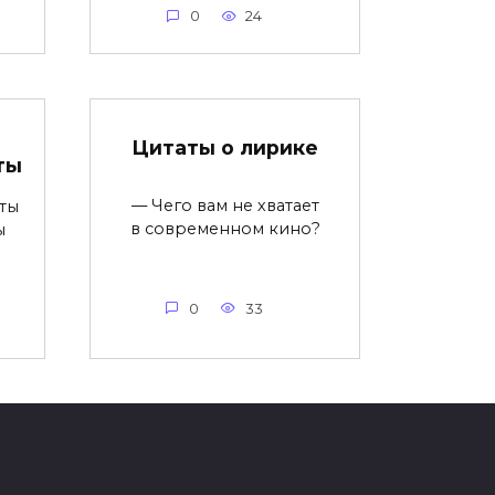
0
24
Цитаты о лирике
ты
— Чего вам не хватает
ты
в современном кино?
ы
0
33