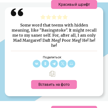
Красивый шрифт
Some word that teems with hidden
meaning, like "Basingstoke". It might recall
me to my saner self. For, after all, I am only
Mad Margaret! Daft Meg! Poor Meg! He! he!
he!
Поделиться:
Вставить на фото