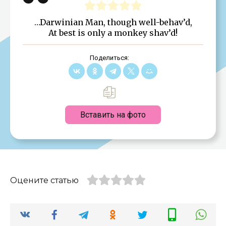
…Darwinian Man, though well-behav’d,
At best is only a monkey shav’d!
Поделиться:
Вставить на фото
Оцените статью