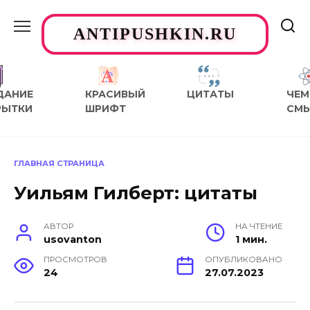
Перейти
к
ANTIPUSHKIN.RU
содержанию
ДАНИЕ
КРАСИВЫЙ
ЦИТАТЫ
ЧЕМ
РЫТКИ
ШРИФТ
СМ
ГЛАВНАЯ СТРАНИЦА
Уильям Гилберт: цитаты
АВТОР
НА ЧТЕНИЕ
usovanton
1 мин.
ПРОСМОТРОВ
ОПУБЛИКОВАНО
24
27.07.2023