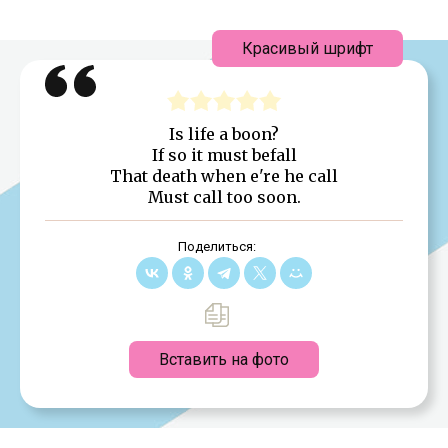
Красивый шрифт
Is life a boon?
If so it must befall
That death when e're he call
Must call too soon.
Поделиться:
Вставить на фото