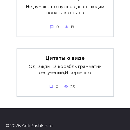
Не думаю, что нужно давать людям
понять, кто ты на
0
19
Цитаты о виде
Однажды на корабль грамматик
сел ученый,И кормчего
0
23
© 2026 AntiPushkin.ru