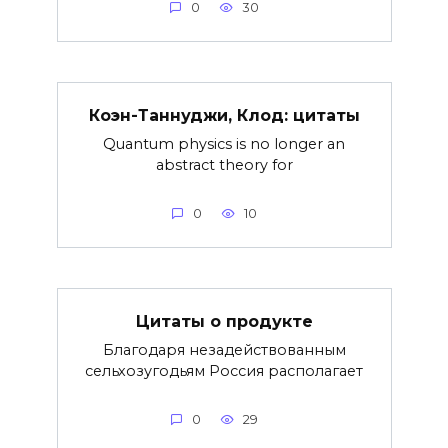
0
30
Коэн-Таннуджи, Клод: цитаты
Quantum physics is no longer an
abstract theory for
0
10
Цитаты о продукте
Благодаря незадействованным
сельхозугодьям Россия располагает
0
29