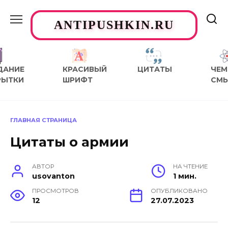
Перейти
к
ANTIPUSHKIN.RU
содержанию
ДАНИЕ
КРАСИВЫЙ
ЦИТАТЫ
ЧЕМ
РЫТКИ
ШРИФТ
СМ
ГЛАВНАЯ СТРАНИЦА
Цитаты о армии
АВТОР
НА ЧТЕНИЕ
usovanton
1 мин.
ПРОСМОТРОВ
ОПУБЛИКОВАНО
12
27.07.2023