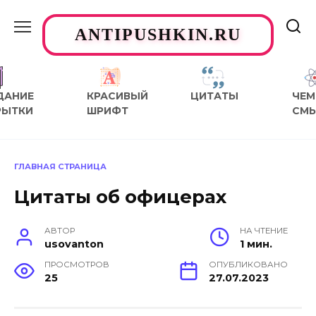
Перейти
к
ANTIPUSHKIN.RU
содержанию
ДАНИЕ
КРАСИВЫЙ
ЦИТАТЫ
ЧЕМ
РЫТКИ
ШРИФТ
СМ
ГЛАВНАЯ СТРАНИЦА
Цитаты об офицерах
АВТОР
НА ЧТЕНИЕ
usovanton
1 мин.
ПРОСМОТРОВ
ОПУБЛИКОВАНО
25
27.07.2023