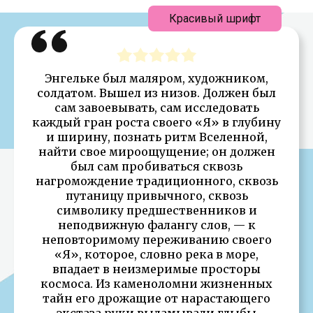
Красивый шрифт
Энгельке был маляром, художником,
солдатом. Вышел из низов. Должен был
сам завоевывать, сам исследовать
каждый гран роста своего «Я» в глубину
и ширину, познать ритм Вселенной,
найти свое мироощущение; он должен
был сам пробиваться сквозь
нагромождение традиционного, сквозь
путаницу привычного, сквозь
символику предшественников и
неподвижную фалангу слов, — к
неповторимому переживанию своего
«Я», которое, словно река в море,
впадает в неизмеримые просторы
космоса. Из каменоломни жизненных
тайн его дрожащие от нарастающего
экстаза руки выламывали глыбы