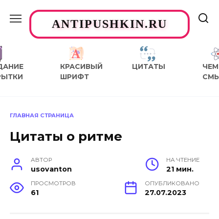
Перейти
к
ANTIPUSHKIN.RU
содержанию
ДАНИЕ
КРАСИВЫЙ
ЦИТАТЫ
ЧЕМ
РЫТКИ
ШРИФТ
СМ
ГЛАВНАЯ СТРАНИЦА
Цитаты о ритме
АВТОР
НА ЧТЕНИЕ
usovanton
21 мин.
ПРОСМОТРОВ
ОПУБЛИКОВАНО
61
27.07.2023