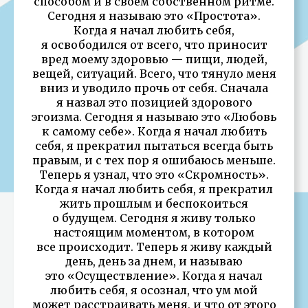
способом и в своем собственном ритме.
Сегодня я называю это «Простота».
Когда я начал любить себя,
я освободился от всего, что приносит
вред моему здоровью — пищи, людей,
вещей, ситуаций. Всего, что тянуло меня
вниз и уводило прочь от себя. Сначала
я назвал это позицией здорового
эгоизма. Сегодня я называю это «Любовь
к самому себе». Когда я начал любить
себя, я прекратил пытаться всегда быть
правым, и с тех пор я ошибаюсь меньше.
Теперь я узнал, что это «Скромность».
Когда я начал любить себя, я прекратил
жить прошлым и беспокоиться
о будущем. Сегодня я живу только
настоящим моментом, в котором
все происходит. Теперь я живу каждый
день, день за днем, и называю
это «Осуществление». Когда я начал
любить себя, я осознал, что ум мой
может расстраивать меня, и что от этого