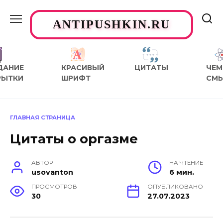
Перейти
к
ANTIPUSHKIN.RU
содержанию
ДАНИЕ
КРАСИВЫЙ
ЦИТАТЫ
ЧЕМ
РЫТКИ
ШРИФТ
СМ
ГЛАВНАЯ СТРАНИЦА
Цитаты о оргазме
АВТОР
НА ЧТЕНИЕ
usovanton
6 мин.
ПРОСМОТРОВ
ОПУБЛИКОВАНО
30
27.07.2023