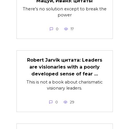
Мацуи, Иванэ: цитаты
There's no solution except to break the
power
0
17
Robert Jarvik цитата: Leaders
are visionaries with a poorly
developed sense of fear …
This is not a book about charismatic
visionary leaders.
0
29