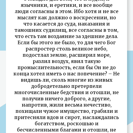
язычники, и еретики, и все вообще
люди согласны в этом. Ибо хотя и не все
мыслят как должно о воскресении, но
что касается до суда, наказания и
тамошних судилищ, все согласны в том,
что есть там воздаяние за здешние дела.
Если бы этого не было, то для чего Бог
распростер столь великое небо,
подостлал землю, расширил море,
разлил воздух, явил такую
промыслительность, если бы Он не до
конца хотел иметь о нас попечение? – Не
видишь ли, сколь многие из живых
добродетельно претерпели
многочисленные бедствия и отошли, не
получив ничего доброго, а другие,
напротив, жили весьма нечестиво,
похищали чужое имущество, грабили и
притесняли вдов и сирот, наслаждались
богатством, роскошью и
бесчисленными благами и отошли, не