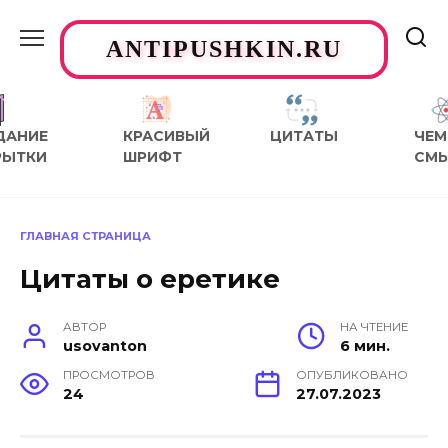
Перейти
к
ANTIPUSHKIN.RU
содержанию
ДАНИЕ
КРАСИВЫЙ
ЦИТАТЫ
ЧЕМ
РЫТКИ
ШРИФТ
СМ
ГЛАВНАЯ СТРАНИЦА
Цитаты о еретике
АВТОР
НА ЧТЕНИЕ
usovanton
6 мин.
ПРОСМОТРОВ
ОПУБЛИКОВАНО
24
27.07.2023