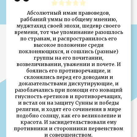
Абсолютный имам правоведов,
раббаний уммы по общему мнению,
муджтахид своей эпохи, шедевр своего
времени, тот чье упоминание разошлось
по странам, и распространилось его
высокое положение среди
поклоняющихся, и сошлись (разные)
группы на его почитании,
возвеличивании, уважении и почете. И
боялись его противоречащие, и
склонялись перед его доводами и
доказательствами дискутирующие, и
разоблачались при помощи его новаций
гнусность еретиков и противоречащих,
и встал он на защиту Сунны и победы
религии, и ходят его сочинения в мире
подобно солнцу, как его великолепие и
красота. И засвидетельствовали ему
противники и сторонники первенством
и совершенством.