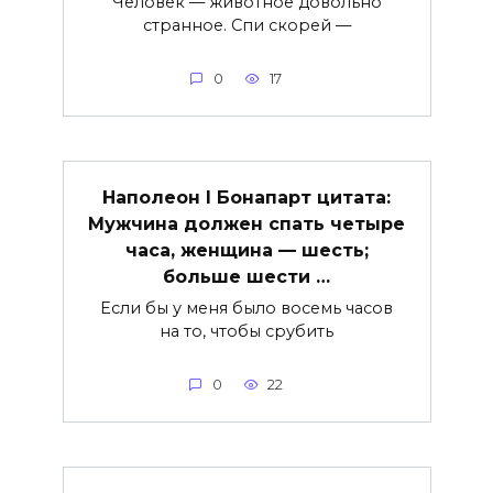
Человек — животное довольно
странное. Спи скорей —
0
17
Наполеон I Бонапарт цитата:
Мужчина должен спать четыре
часа, женщина — шесть;
больше шести …
Если бы у меня было восемь часов
на то, чтобы срубить
0
22