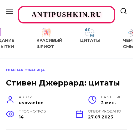
Перейти
к
ANTIPUSHKIN.RU
содержанию
ДАНИЕ
КРАСИВЫЙ
ЦИТАТЫ
ЧЕМ
РЫТКИ
ШРИФТ
СМ
ГЛАВНАЯ СТРАНИЦА
Стивен Джеррард: цитаты
АВТОР
НА ЧТЕНИЕ
usovanton
2 мин.
ПРОСМОТРОВ
ОПУБЛИКОВАНО
14
27.07.2023