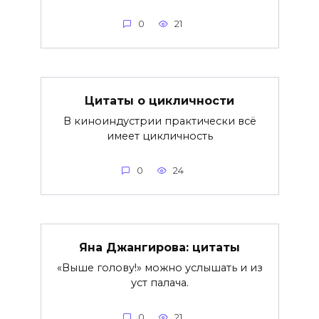
0
21
Цитаты о цикличности
В киноиндустрии практически всё
имеет цикличность
0
24
Яна Джангирова: цитаты
«Выше голову!» можно услышать и из
уст палача.
0
21