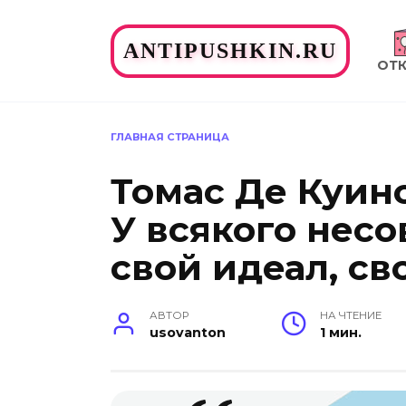
Перейти
к
ANTIPUSHKIN.RU
содержанию
ОТ
ГЛАВНАЯ СТРАНИЦА
Томас Де Куинс
У всякого нес
свой идеал, св
АВТОР
НА ЧТЕНИЕ
usovanton
1 мин.