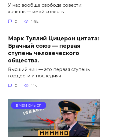
У нас вообще свобода совести:
хочешь — имей совесть
0
1.6k.
Марк Туллий Цицерон цитата:
Брачный союз — первая
ступень человеческого
общества.
Высший чин — это первая ступень
гордости и последняя
0
1.1k.
В ЧЕМ СМЫСЛ