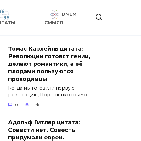
В ЧЕМ
ИТАТЫ
СМЫСЛ
Томас Карлейль цитата:
Революции готовят гении,
делают романтики, а её
плодами пользуются
проходимцы.
Когда мы готовили первую
революцию, Порошенко прямо
0
1.8k.
Адольф Гитлер цитата:
Совести нет. Совесть
придумали евреи.