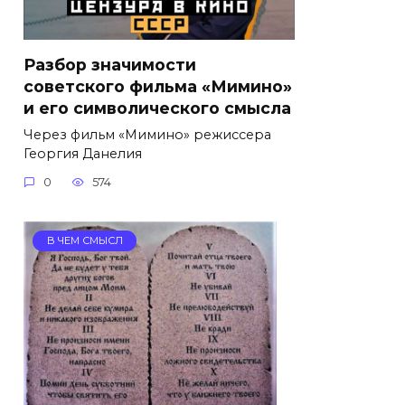
Разбор значимости
советского фильма «Мимино»
и его символического смысла
Через фильм «Мимино» режиссера
Георгия Данелия
0
574
В ЧЕМ СМЫСЛ