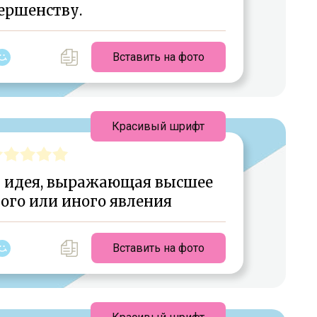
ершенству.
Вставить на фото
Красивый шрифт
я идея, выражающая высшее
ого или иного явления
Вставить на фото