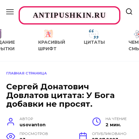
Перейти
к
ANTIPUSHKIN.RU
содержанию
ДАНИЕ
КРАСИВЫЙ
ЦИТАТЫ
ЧЕМ
РЫТКИ
ШРИФТ
СМ
ГЛАВНАЯ СТРАНИЦА
Сергей Донатович
Довлатов цитата: У Бога
добавки не просят.
АВТОР
НА ЧТЕНИЕ
usovanton
2 мин.
ПРОСМОТРОВ
ОПУБЛИКОВАНО