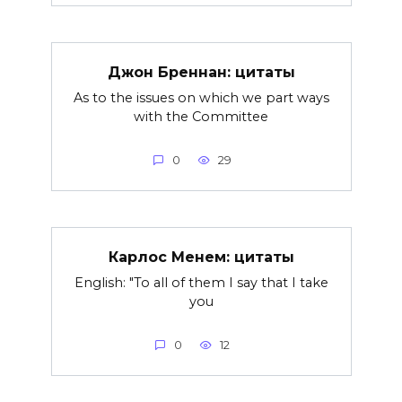
Джон Бреннан: цитаты
As to the issues on which we part ways
with the Committee
0
29
Карлос Менем: цитаты
English: "To all of them I say that I take
you
0
12