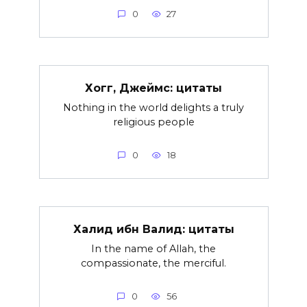
0
27
Хогг, Джеймс: цитаты
Nothing in the world delights a truly
religious people
0
18
Халид ибн Валид: цитаты
In the name of Allah, the
compassionate, the merciful.
0
56