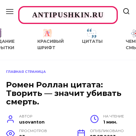
Перейти
к
ANTIPUSHKIN.RU
содержанию
ДАНИЕ
КРАСИВЫЙ
ЦИТАТЫ
ЧЕМ
РЫТКИ
ШРИФТ
СМ
ГЛАВНАЯ СТРАНИЦА
Ромен Роллан цитата:
Творить — значит убивать
смерть.
АВТОР
НА ЧТЕНИЕ
usovanton
1 мин.
ПРОСМОТРОВ
ОПУБЛИКОВАНО