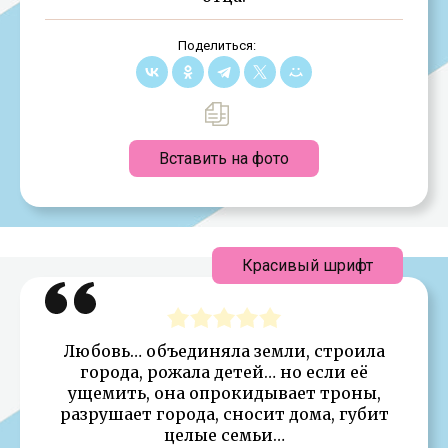
Поделиться:
Вставить на фото
Красивый шрифт
Любовь… объединяла земли, строила
города, рожала детей… но если её
ущемить, она опрокидывает троны,
разрушает города, сносит дома, губит
целые семьи…