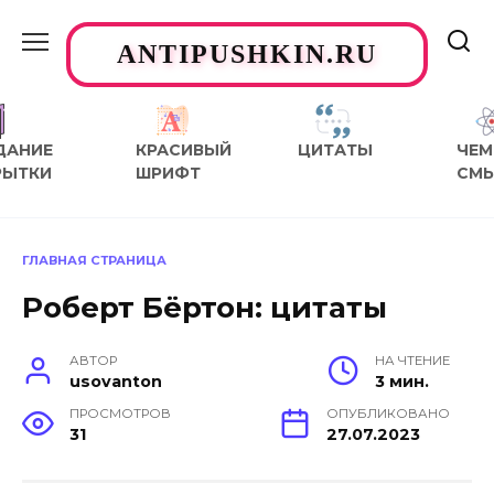
Перейти
к
ANTIPUSHKIN.RU
содержанию
ДАНИЕ
КРАСИВЫЙ
ЦИТАТЫ
ЧЕМ
РЫТКИ
ШРИФТ
СМ
ГЛАВНАЯ СТРАНИЦА
Роберт Бёртон: цитаты
АВТОР
НА ЧТЕНИЕ
usovanton
3 мин.
ПРОСМОТРОВ
ОПУБЛИКОВАНО
31
27.07.2023