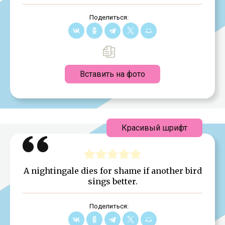
Поделиться:
Вставить на фото
Красивый шрифт
A nightingale dies for shame if another bird
sings better.
Поделиться: