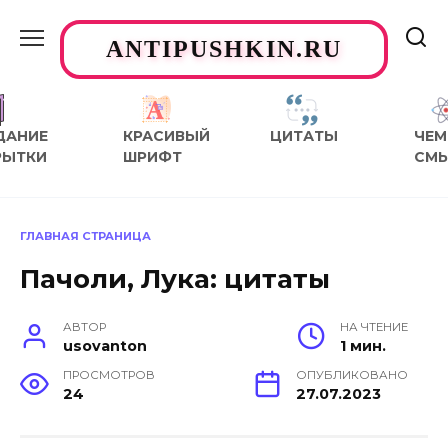
Перейти
к
ANTIPUSHKIN.RU
содержанию
ДАНИЕ
КРАСИВЫЙ
ЦИТАТЫ
ЧЕМ
РЫТКИ
ШРИФТ
СМ
ГЛАВНАЯ СТРАНИЦА
Пачоли, Лука: цитаты
АВТОР
НА ЧТЕНИЕ
usovanton
1 мин.
ПРОСМОТРОВ
ОПУБЛИКОВАНО
24
27.07.2023