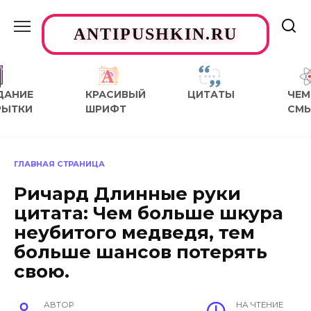
Перейти
к
ANTIPUSHKIN.RU
содержанию
ДАНИЕ
КРАСИВЫЙ
ЦИТАТЫ
ЧЕМ
РЫТКИ
ШРИФТ
СМ
ГЛАВНАЯ СТРАНИЦА
Ричард Длинные руки
цитата: Чем больше шкура
неубитого медведя, тем
больше шансов потерять
свою.
АВТОР
НА ЧТЕНИЕ