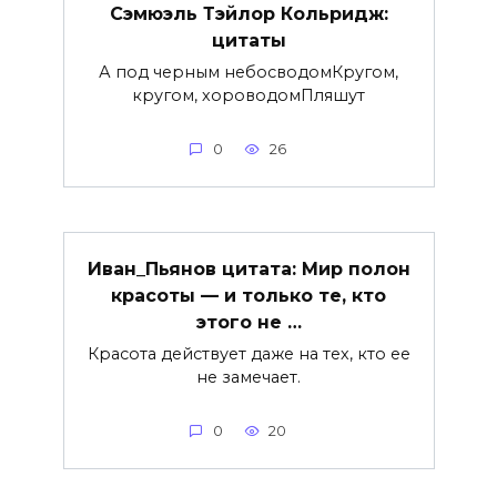
Сэмюэль Тэйлор Кольридж:
цитаты
А под черным небосводомКругом,
кругом, хороводомПляшут
0
26
Иван_Пьянов цитата: Мир полон
красоты — и только те, кто
этого не …
Красота действует даже на тех, кто ее
не замечает.
0
20