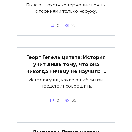
Бывают почетные терновые венцы,
с терниями только наружу.
0
22
Георг Гегель цитата: История
учит лишь тому, что она
никогда ничему не научила …
История учит, какие ошибки вам
предстоит совершить.
0
35
Джонатан Дэвис: цитаты