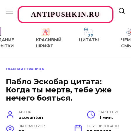
Перейти
к
ANTIPUSHKIN.RU
содержанию
ДАНИЕ
КРАСИВЫЙ
ЦИТАТЫ
ЧЕМ
РЫТКИ
ШРИФТ
СМ
ГЛАВНАЯ СТРАНИЦА
Пабло Эскобар цитата:
Когда ты мертв, тебе уже
нечего бояться.
АВТОР
НА ЧТЕНИЕ
usovanton
1 мин.
ПРОСМОТРОВ
ОПУБЛИКОВАНО