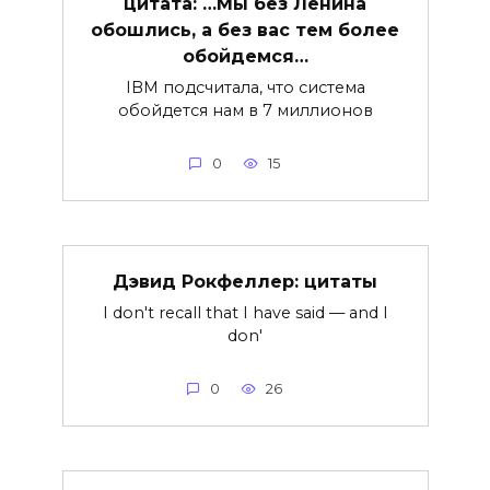
цитата: …Мы без Ленина
обошлись, а без вас тем более
обойдемся…
IBM подсчитала, что система
обойдется нам в 7 миллионов
0
15
Дэвид Рокфеллер: цитаты
I don't recall that I have said — and I
don'
0
26