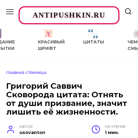
Перейти
к
ANTIPUSHKIN.RU
содержанию
ДАНИЕ
КРАСИВЫЙ
ЦИТАТЫ
ЧЕМ
РЫТКИ
ШРИФТ
СМ
ГЛАВНАЯ СТРАНИЦА
Григорий Саввич
Сковорода цитата: Отнять
от души призвание, значит
лишить её жизненности.
АВТОР
НА ЧТЕНИЕ
usovanton
1 мин.