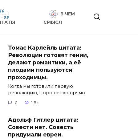
В ЧЕМ
ИТАТЫ
СМЫСЛ
Томас Карлейль цитата:
Революции готовят гении,
делают романтики, а её
плодами пользуются
проходимцы.
Когда мы готовили первую
революцию, Порошенко прямо
0
1.8k.
Адольф Гитлер цитата:
Совести нет. Совесть
придумали евреи.