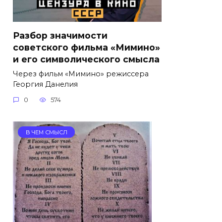
Разбор значимости
советского фильма «Мимино»
и его символического смысла
Через фильм «Мимино» режиссера
Георгия Данелия
0
574
В ЧЕМ СМЫСЛ