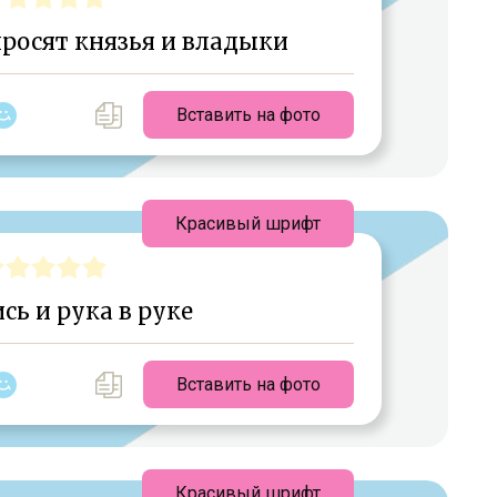
просят князья и владыки
Вставить на фото
Красивый шрифт
ь и рука в руке
Вставить на фото
Красивый шрифт