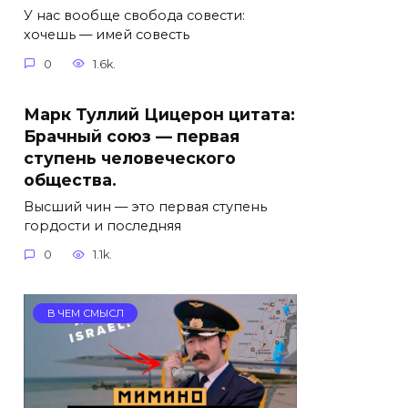
У нас вообще свобода совести:
хочешь — имей совесть
0
1.6k.
Марк Туллий Цицерон цитата:
Брачный союз — первая
ступень человеческого
общества.
Высший чин — это первая ступень
гордости и последняя
0
1.1k.
В ЧЕМ СМЫСЛ