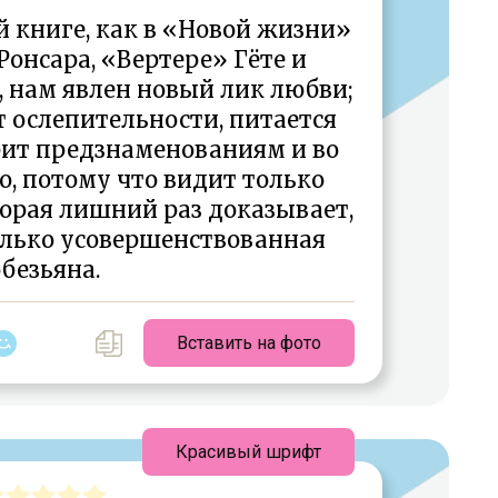
й книге, как в «Новой жизни»
Ронсара, «Вертере» Гёте и
, нам явлен новый лик любви;
т ослепительности, питается
рит предзнаменованиям и во
о, потому что видит только
торая лишний раз доказывает,
олько усовершенствованная
безьяна.
Вставить на фото
Красивый шрифт