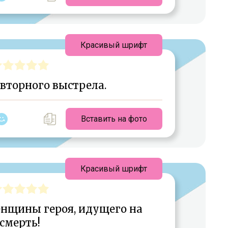
Красивый шрифт
вторного выстрела.
Вставить на фото
Красивый шрифт
нщины героя, идущего на
смерть!