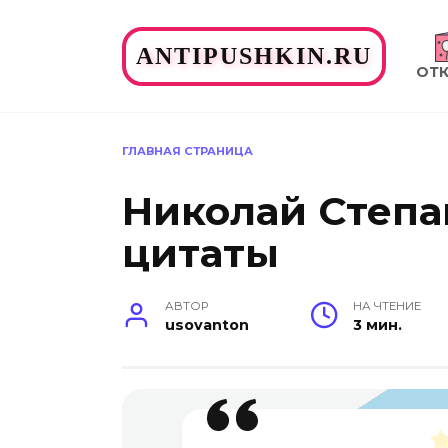
Перейти
к
ANTIPUSHKIN.RU
содержанию
ОТ
ГЛАВНАЯ СТРАНИЦА
Николай Степа
цитаты
АВТОР
НА ЧТЕНИЕ
usovanton
3 мин.