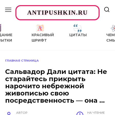
Перейти
к
ANTIPUSHKIN.RU
содержанию
ДАНИЕ
КРАСИВЫЙ
ЦИТАТЫ
ЧЕМ
РЫТКИ
ШРИФТ
СМ
ГЛАВНАЯ СТРАНИЦА
Сальвадор Дали цитата: Не
старайтесь прикрыть
нарочито небрежной
живописью свою
посредственность — она …
АВТОР
НА ЧТЕНИЕ