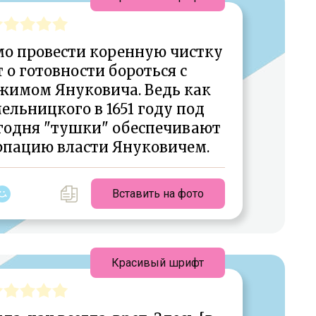
мо провести коренную чистку
т о готовности бороться с
жимом Януковича. Ведь как
льницкого в 1651 году под
егодня "тушки" обеспечивают
пацию власти Януковичем.
Вставить на фото
Красивый шрифт