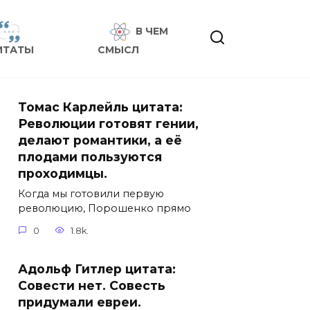
В ЧЕМ
ИТАТЫ
СМЫСЛ
Томас Карлейль цитата:
Революции готовят гении,
делают романтики, а её
плодами пользуются
проходимцы.
Когда мы готовили первую
революцию, Порошенко прямо
0
1.8k.
Адольф Гитлер цитата:
Совести нет. Совесть
придумали евреи.