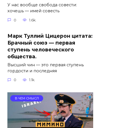
У нас вообще свобода совести:
хочешь — имей совесть
0
1.6k.
Марк Туллий Цицерон цитата:
Брачный союз — первая
ступень человеческого
общества.
Высший чин — это первая ступень
гордости и последняя
0
1.1k.
В ЧЕМ СМЫСЛ