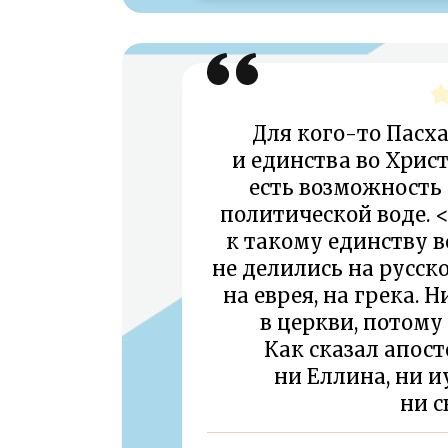
Для кого-то Пасха
и единства во Христ
есть возможность
политической воде. <
к такому единству в
не делились на русско
на еврея, на грека. 
в церкви, потому
Как сказал апост
ни Еллина, ни и
ни с