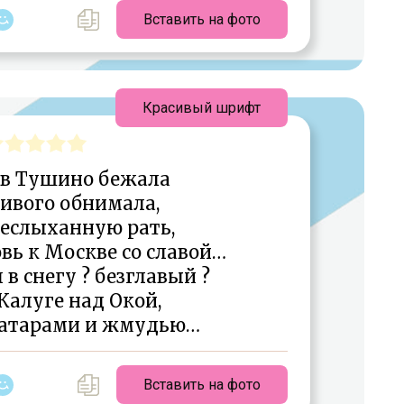
Вставить на фото
Красивый шрифт
 в Тушино бежала
ивого обнимала,
неслыханную рать,
вь к Москве со славой…
 в снегу ? безглавый ?
Калуге над Окой,
атарами и жмудью…
Вставить на фото