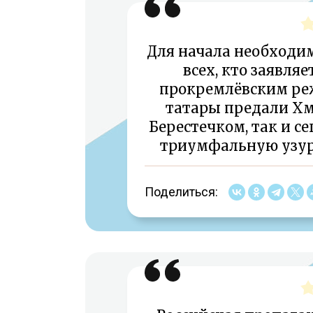
Для начала необходи
всех, кто заявляе
прокремлёвским ре
татары предали Хме
Берестечком, так и с
триумфальную узур
Поделиться: