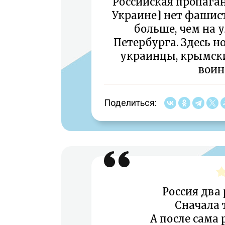
Российская пропаганд
Украине] нет фашисто
больше, чем на 
Петербурга. Здесь н
украинцы, крымски
воин
Поделиться:
Россия два 
Сначала 
А после сама 