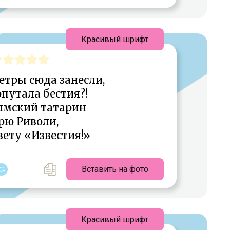
Красивый шрифт
етры сюда занесли,
путала бестия?!
ымский татарин
рю Риволи,
зету «Известия!»
Вставить на фото
Красивый шрифт