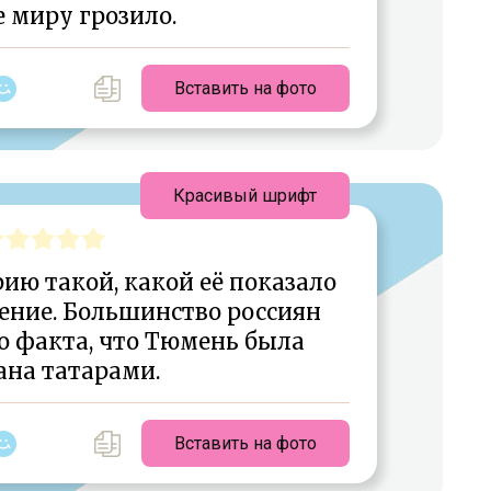
 миру грозило.
Вставить на фото
Красивый шрифт
ию такой, какой её показало
ение. Большинство россиян
о факта, что Тюмень была
ана татарами.
Вставить на фото