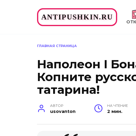
Перейти
к
ANTIPUSHKIN.RU
содержанию
ОТ
ГЛАВНАЯ СТРАНИЦА
Наполеон I Бон
Копните русск
татарина!
АВТОР
НА ЧТЕНИЕ
usovanton
2 мин.