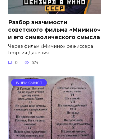
Разбор значимости
советского фильма «Мимино»
и его символического смысла
Через фильм «Мимино» режиссера
Георгия Данелия
0
574
В ЧЕМ СМЫСЛ