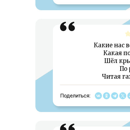
Какие нас в
Какая по
Шёл кр
По 
Читая га
Поделиться: