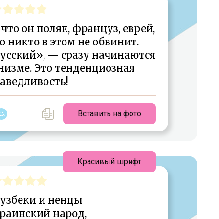
 что он поляк, француз, еврей,
го никто в этом не обвинит.
русский», — сразу начинаются
низме. Это тенденциозная
аведливость!
Вставить на фото
Красивый шрифт
 узбеки и ненцы
краинский народ,