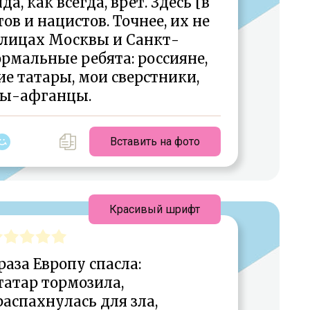
а, как всегда, врет. Здесь [в
в и нацистов. Точнее, их не
улицах Москвы и Санкт-
ормальные ребята: россияне,
е татары, мои сверстники,
ы-афганцы.
Вставить на фото
Красивый шрифт
раза Европу спасла:
татар тормозила,
распахнулась для зла,