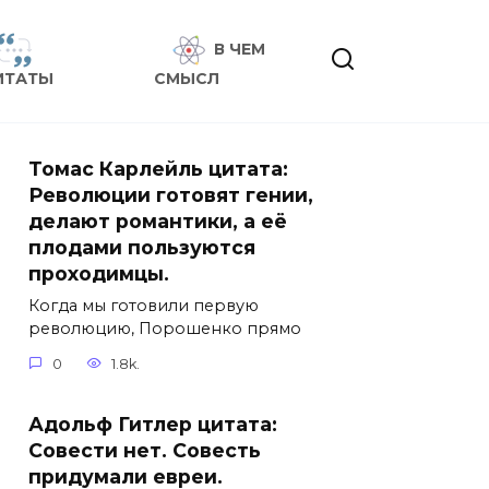
В ЧЕМ
ИТАТЫ
СМЫСЛ
Томас Карлейль цитата:
Революции готовят гении,
делают романтики, а её
плодами пользуются
проходимцы.
Когда мы готовили первую
революцию, Порошенко прямо
0
1.8k.
Адольф Гитлер цитата:
Совести нет. Совесть
придумали евреи.