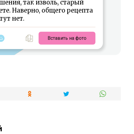
шения, так изволь, старый
те. Наверно, общего рецепта
тут нет.
Вставить на фото
й