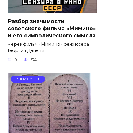
Разбор значимости
советского фильма «Мимино»
и его символического смысла
Через фильм «Мимино» режиссера
Георгия Данелия
0
574
В ЧЕМ СМЫСЛ