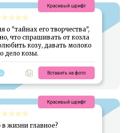
Красивый шрифт
 о "тайнах его творчества",
вно, что спрашивать от козла
олюбить козу, давать молоко
о дело козы.
Вставить на фото
Красивый шрифт
 в жизни главное?