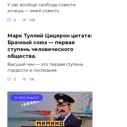
У нас вообще свобода совести:
хочешь — имей совесть
0
1.6k.
Марк Туллий Цицерон цитата:
Брачный союз — первая
ступень человеческого
общества.
Высший чин — это первая ступень
гордости и последняя
0
1.1k.
В ЧЕМ СМЫСЛ