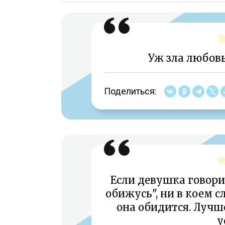
Уж зла любовь
Поделиться:
Если девушка говорит
обижусь", ни в коем с
она обидится. Лучше
у