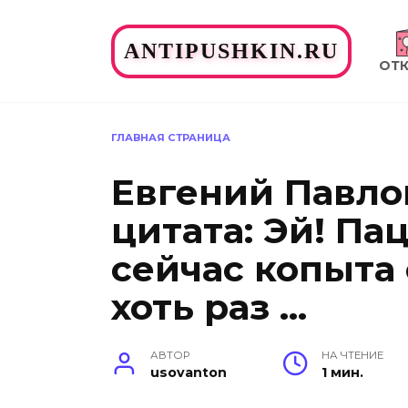
Перейти
к
ANTIPUSHKIN.RU
содержанию
ОТ
ГЛАВНАЯ СТРАНИЦА
Евгений Павло
цитата: Эй! Па
сейчас копыта
хоть раз …
АВТОР
НА ЧТЕНИЕ
usovanton
1 мин.