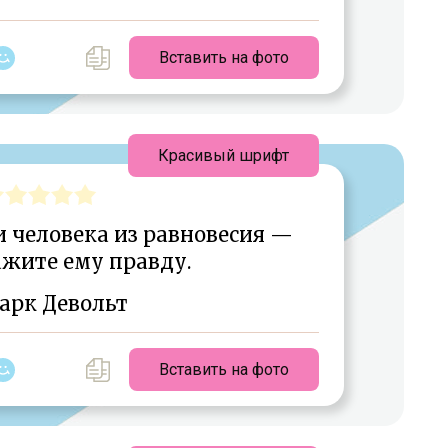
Вставить на фото
Красивый шрифт
и человека из равновесия —
ажите ему правду.
арк Девольт
Вставить на фото