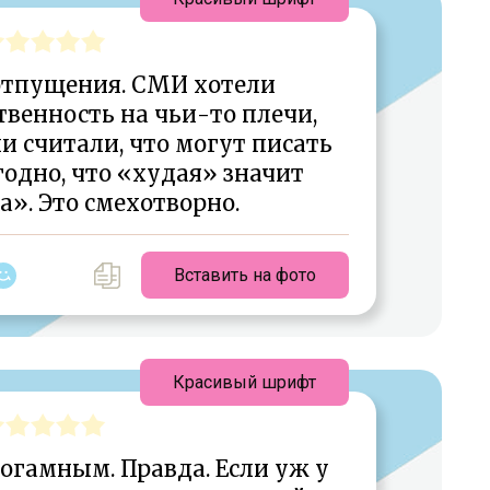
отпущения. СМИ хотели
венность на чьи-то плечи,
и считали, что могут писать
угодно, что «худая» значит
». Это смехотворно.
Вставить на фото
Красивый шрифт
огамным. Правда. Если уж у