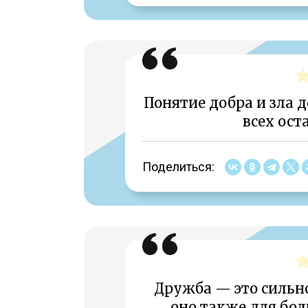
Понятие добра и зла 
всех ост
Поделиться:
Дружба — это сильно
оно также для бол