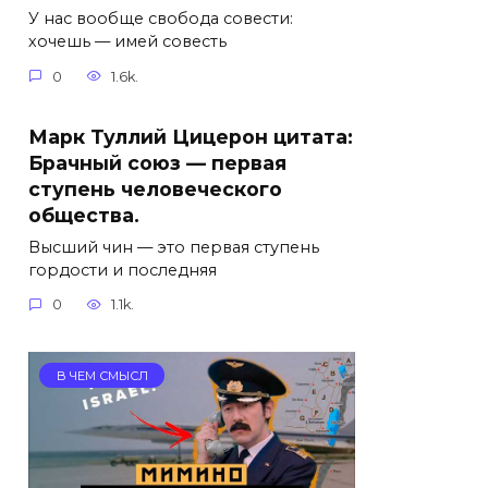
У нас вообще свобода совести:
хочешь — имей совесть
0
1.6k.
Марк Туллий Цицерон цитата:
Брачный союз — первая
ступень человеческого
общества.
Высший чин — это первая ступень
гордости и последняя
0
1.1k.
В ЧЕМ СМЫСЛ