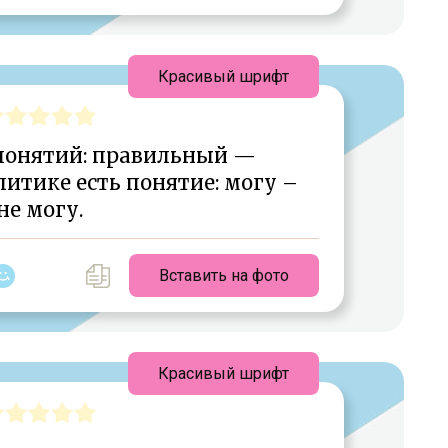
Красивый шрифт
 понятий: правильный —
итике есть понятие: могу –
не могу.
Вставить на фото
Красивый шрифт