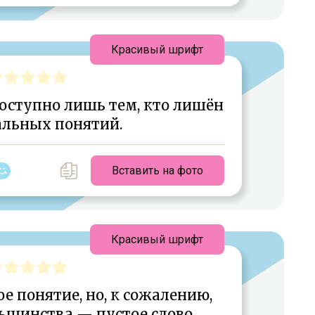
Красивый шрифт
доступно лишь тем, кто лишён
альных понятий.
Вставить на фото
Красивый шрифт
е понятие, но, к сожалению,
ьшинства — пустое слово.