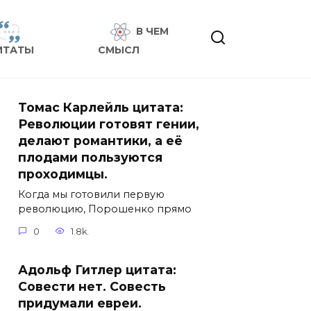
В ЧЕМ
ИТАТЫ
СМЫСЛ
Томас Карлейль цитата:
Революции готовят гении,
делают романтики, а её
плодами пользуются
проходимцы.
Когда мы готовили первую
революцию, Порошенко прямо
0
1.8k.
Адольф Гитлер цитата:
Совести нет. Совесть
придумали евреи.