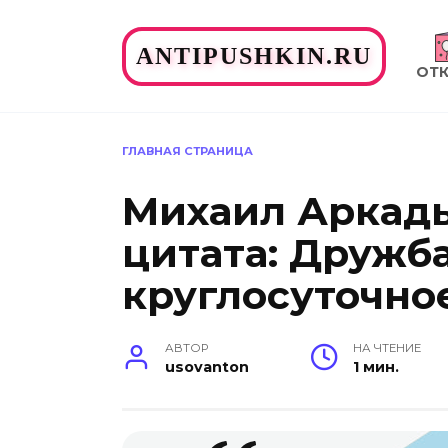
Перейти
к
ANTIPUSHKIN.RU
содержанию
ОТ
ГЛАВНАЯ СТРАНИЦА
Михаил Аркадь
цитата: Дружб
круглосуточное
АВТОР
НА ЧТЕНИЕ
usovanton
1 мин.