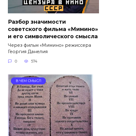
Разбор значимости
советского фильма «Мимино»
и его символического смысла
Через фильм «Мимино» режиссера
Георгия Данелия
0
574
В ЧЕМ СМЫСЛ