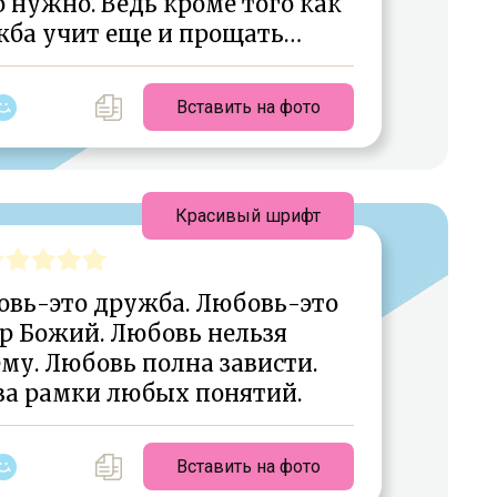
 нужно. Ведь кроме того как
жба учит еще и прощать…
Вставить на фото
Красивый шрифт
овь-это дружба. Любовь-это
р Божий. Любовь нельзя
му. Любовь полна зависти.
за рамки любых понятий.
Вставить на фото