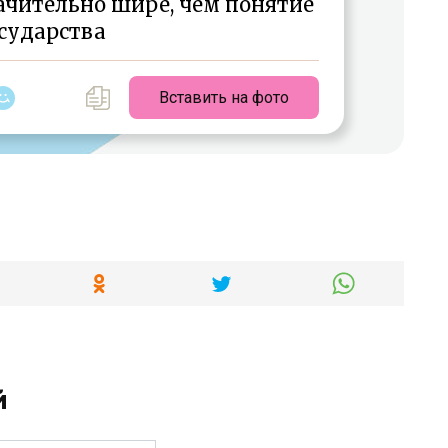
ачительно шире, чем понятие
сударства
Вставить на фото
й