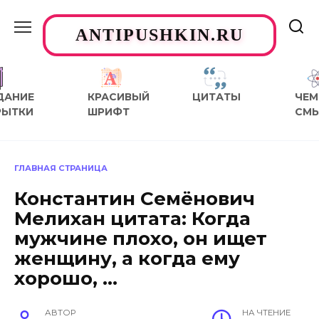
Перейти
к
ANTIPUSHKIN.RU
содержанию
ДАНИЕ
КРАСИВЫЙ
ЦИТАТЫ
ЧЕМ
РЫТКИ
ШРИФТ
СМ
ГЛАВНАЯ СТРАНИЦА
Константин Семёнович
Мелихан цитата: Когда
мужчине плохо, он ищет
женщину, а когда ему
хорошо, …
АВТОР
НА ЧТЕНИЕ