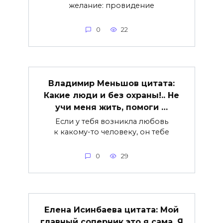
желание: провидение
0
22
Владимир Меньшов цитата:
Какие люди и без охраны!.. Не
учи меня жить, помоги …
Если у тебя возникла любовь
к какому-то человеку, он тебе
0
29
Елена Исинбаева цитата: Мой
главный соперник это я сама. Я