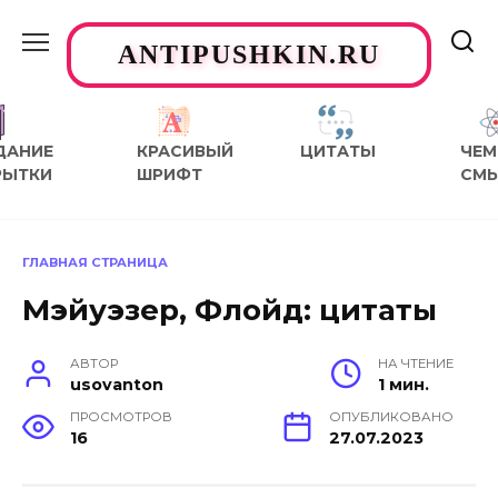
Перейти
к
ANTIPUSHKIN.RU
содержанию
ДАНИЕ
КРАСИВЫЙ
ЦИТАТЫ
ЧЕМ
РЫТКИ
ШРИФТ
СМ
ГЛАВНАЯ СТРАНИЦА
Мэйуэзер, Флойд: цитаты
АВТОР
НА ЧТЕНИЕ
usovanton
1 мин.
ПРОСМОТРОВ
ОПУБЛИКОВАНО
16
27.07.2023