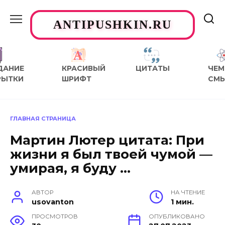
Перейти
к
ANTIPUSHKIN.RU
содержанию
ДАНИЕ
КРАСИВЫЙ
ЦИТАТЫ
ЧЕМ
РЫТКИ
ШРИФТ
СМ
ГЛАВНАЯ СТРАНИЦА
Мартин Лютер цитата: При
жизни я был твоей чумой —
умирая, я буду …
АВТОР
НА ЧТЕНИЕ
usovanton
1 мин.
ПРОСМОТРОВ
ОПУБЛИКОВАНО