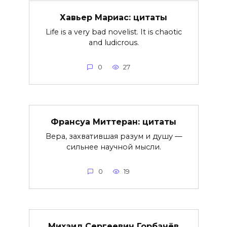
Хавьер Мариас: цитаты
Life is a very bad novelist. It is chaotic
and ludicrous.
0
27
Франсуа Миттеран: цитаты
Вера, захватившая разум и душу —
сильнее научной мысли.
0
19
Михаил Сергеевич Горбачёв