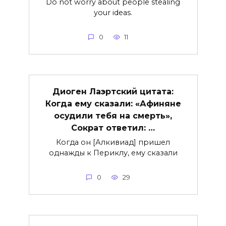
Do not worry about people stealing
your ideas.
0
11
Диоген Лаэртский цитата:
Когда ему сказали: «Афиняне
осудили тебя на смерть»,
Сократ ответил: …
Когда он [Алкивиад] пришел
однажды к Периклу, ему сказали
0
29