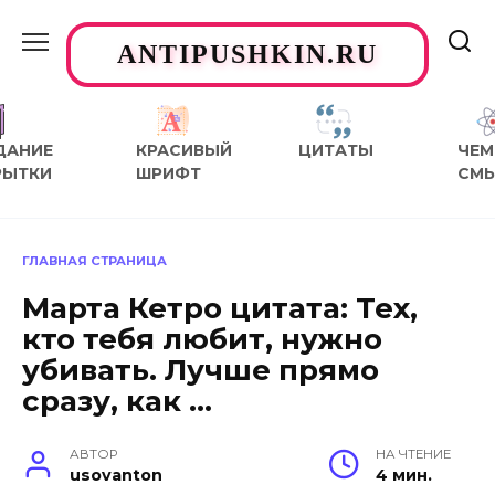
Перейти
к
ANTIPUSHKIN.RU
содержанию
ДАНИЕ
КРАСИВЫЙ
ЦИТАТЫ
ЧЕМ
РЫТКИ
ШРИФТ
СМ
ГЛАВНАЯ СТРАНИЦА
Марта Кетро цитата: Тех,
кто тебя любит, нужно
убивать. Лучше прямо
сразу, как …
АВТОР
НА ЧТЕНИЕ
usovanton
4 мин.